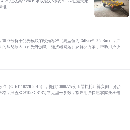
5m,栏板高55cm b)承载能力:标载30-35吨,最大允
标准
点分析千兆光模块的收光标准（典型值为-3dBm至-24dBm），并
常的常见原因（如光纤损耗、连接器问题）及解决方案，帮助用户快
/T 10228-2015），提供1000kVA变压器损耗计算实例，分步
，涵盖SCB10/SCB13等常见型号参数，指导用户快速掌握变压器