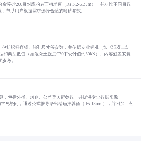
砂200目对应的表面粗糙度（Ra 3.2-6.3μm），并对比不同目数
业实践，帮助用户根据需求选择合适的喷砂参数。
力，包括螺杆直径、钻孔尺寸等参数，并依据专业标准（如《混凝土结
方法和典型数值（如混凝土强度C30下设计值约80kN）。内容涵盖安装
员参考。
底孔计算，包括外径、螺距、公差等关键参数，并提供专业数据来源
孔尺寸的常见疑问，通过公式推导给出精确推荐值（Φ5.18mm），并附加工艺