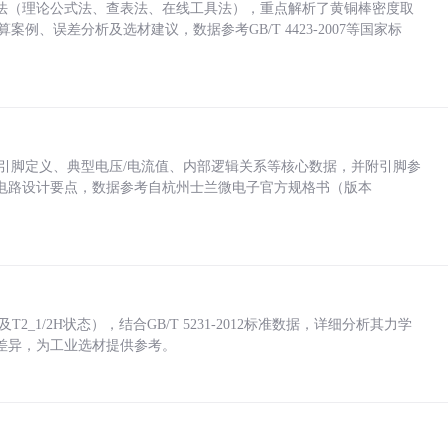
法（理论公式法、查表法、在线工具法），重点解析了黄铜棒密度取
计算案例、误差分析及选材建议，数据参考GB/T 4423-2007等国家标
括各引脚定义、典型电压/电流值、内部逻辑关系等核心数据，并附引脚参
电路设计要点，数据参考自杭州士兰微电子官方规格书（版本
_1/2H状态），结合GB/T 5231-2012标准数据，详细分析其力学
差异，为工业选材提供参考。