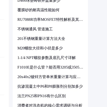
D400球墨铸铁井盖重多少
覆膜砂的耐高温性能如何
RU7088R功率MOSFET特性解析及其在
可调电源设计中的实践
不锈钢通风 管道施工
201不锈钢重量计算方法大全
M20螺纹大径和小径是多少
1-1/4 NPT螺纹参数及底孔尺寸详解
F1010E是什么管？能否用3205或3505代
换
20x40x2镀锌方管单米重量计算与应用
分析
抗渗混凝土中P6和P8膨胀剂分别加多少
法兰PN25和PN16有什么区别
消费者对洗衣机的核心需求调研与分析