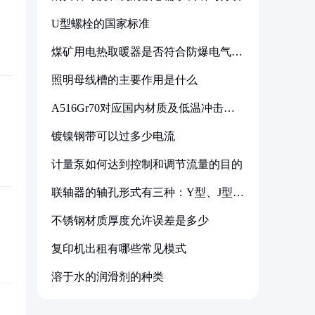
U型螺栓的国家标准
煤矿用电热取暖器是否符合防爆电气设
备标准
照明母线槽的主要作用是什么
A516Gr70对应国内材质及低温冲击要
求解析
镀镍钢带可以过多少电流
计量泵如何达到控制和调节流量的目的
联轴器的轴孔形式有三种：Y型、J型、
Z型
不锈钢材质厚度允许误差是多少
复印机出租有哪些常见模式
溶于水的润滑剂的种类