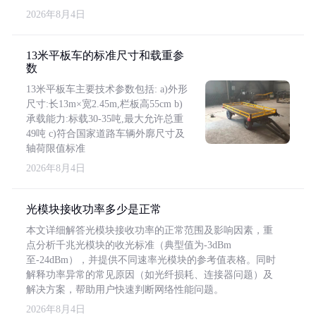
2026年8月4日
13米平板车的标准尺寸和载重参
数
13米平板车主要技术参数包括: a)外形
尺寸:长13m×宽2.45m,栏板高55cm b)
承载能力:标载30-35吨,最大允许总重
49吨 c)符合国家道路车辆外廓尺寸及
轴荷限值标准
2026年8月4日
光模块接收功率多少是正常
本文详细解答光模块接收功率的正常范围及影响因素，重
点分析千兆光模块的收光标准（典型值为-3dBm
至-24dBm），并提供不同速率光模块的参考值表格。同时
解释功率异常的常见原因（如光纤损耗、连接器问题）及
解决方案，帮助用户快速判断网络性能问题。
2026年8月4日