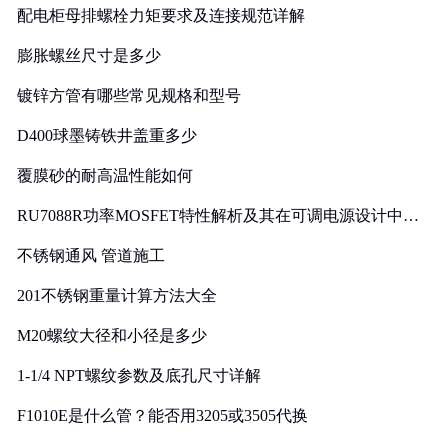
配电柜母排螺栓力矩要求及连接规范详解
膨胀螺丝尺寸是多少
镀锌方管有哪些常见规格和型号
D400球墨铸铁井盖重多少
覆膜砂的耐高温性能如何
RU7088R功率MOSFET特性解析及其在可调电源设计中的
实践
不锈钢通风 管道施工
201不锈钢重量计算方法大全
M20螺纹大径和小径是多少
1-1/4 NPT螺纹参数及底孔尺寸详解
F1010E是什么管？能否用3205或3505代换