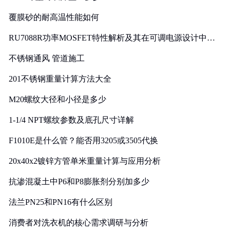
覆膜砂的耐高温性能如何
RU7088R功率MOSFET特性解析及其在可调电源设计中的
实践
不锈钢通风 管道施工
201不锈钢重量计算方法大全
M20螺纹大径和小径是多少
1-1/4 NPT螺纹参数及底孔尺寸详解
F1010E是什么管？能否用3205或3505代换
20x40x2镀锌方管单米重量计算与应用分析
抗渗混凝土中P6和P8膨胀剂分别加多少
法兰PN25和PN16有什么区别
消费者对洗衣机的核心需求调研与分析