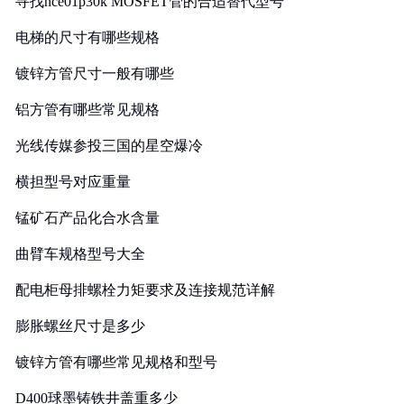
寻找nce01p30k MOSFET管的合适替代型号
电梯的尺寸有哪些规格
镀锌方管尺寸一般有哪些
铝方管有哪些常见规格
光线传媒参投三国的星空爆冷
横担型号对应重量
锰矿石产品化合水含量
曲臂车规格型号大全
配电柜母排螺栓力矩要求及连接规范详解
膨胀螺丝尺寸是多少
镀锌方管有哪些常见规格和型号
D400球墨铸铁井盖重多少