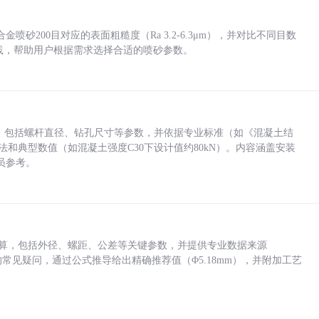
砂200目对应的表面粗糙度（Ra 3.2-6.3μm），并对比不同目数
业实践，帮助用户根据需求选择合适的喷砂参数。
力，包括螺杆直径、钻孔尺寸等参数，并依据专业标准（如《混凝土结
方法和典型数值（如混凝土强度C30下设计值约80kN）。内容涵盖安装
员参考。
底孔计算，包括外径、螺距、公差等关键参数，并提供专业数据来源
孔尺寸的常见疑问，通过公式推导给出精确推荐值（Φ5.18mm），并附加工艺