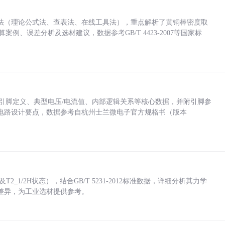
法（理论公式法、查表法、在线工具法），重点解析了黄铜棒密度取
计算案例、误差分析及选材建议，数据参考GB/T 4423-2007等国家标
括各引脚定义、典型电压/电流值、内部逻辑关系等核心数据，并附引脚参
电路设计要点，数据参考自杭州士兰微电子官方规格书（版本
_1/2H状态），结合GB/T 5231-2012标准数据，详细分析其力学
差异，为工业选材提供参考。