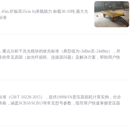
5m,栏板高55cm b)承载能力:标载30-35吨,最大允
标准
点分析千兆光模块的收光标准（典型值为-3dBm至-24dBm），并
常的常见原因（如光纤损耗、连接器问题）及解决方案，帮助用户快
/T 10228-2015），提供1000kVA变压器损耗计算实例，分步
，涵盖SCB10/SCB13等常见型号参数，指导用户快速掌握变压器