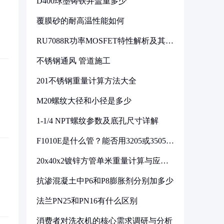
D400球墨铸铁井盖重多少
覆膜砂的耐高温性能如何
RU7088R功率MOSFET特性解析及其在
可调电源设计中的实践
不锈钢通风 管道施工
201不锈钢重量计算方法大全
M20螺纹大径和小径是多少
1-1/4 NPT螺纹参数及底孔尺寸详解
F1010E是什么管？能否用3205或3505代
换
20x40x2镀锌方管单米重量计算与应用
分析
抗渗混凝土中P6和P8膨胀剂分别加多少
法兰PN25和PN16有什么区别
消费者对洗衣机的核心需求调研与分析