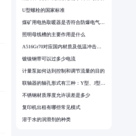
U型螺栓的国家标准
煤矿用电热取暖器是否符合防爆电气设
备标准
照明母线槽的主要作用是什么
A516Gr70对应国内材质及低温冲击要
求解析
镀镍钢带可以过多少电流
计量泵如何达到控制和调节流量的目的
联轴器的轴孔形式有三种：Y型、J型、
Z型
不锈钢材质厚度允许误差是多少
复印机出租有哪些常见模式
溶于水的润滑剂的种类