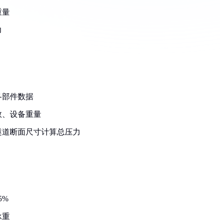
重量
力
各部件数据
数、设备重量
隧道断面尺寸计算总压力
5%
承重