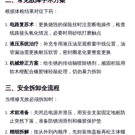
二、常见故障手术方案
根据体检结果对症下药：
电路复苏术
：更换烧毁的保险丝时注意断电操作，检查
线路接头氧化情况，必要时用砂纸打磨触点
液压系统治疗
：补充专用液压油至观察窗中线位置，油
管漏油需更换耐压软管，密封圈老化要整套更换
机械矫正方案
：给生锈的传动轴喷除锈剂，顽固积垢用
软木楔配合橡胶锤轻敲处理，切勿暴力拆卸
三、安全拆卸全流程
当维修无效必须拆卸时：
术前准备
：关闭总电源并泄压，用安全支架固定地桩防
止突然下落，准备防锈润滑剂和橡胶保护垫
精细拆解
：按从外到内顺序，先卸装饰盖板再松主体螺