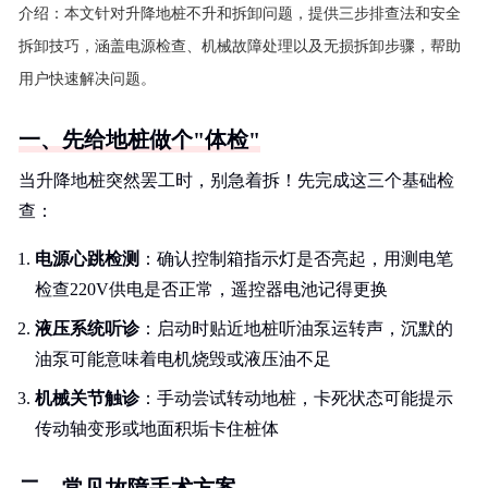
介绍：
本文针对升降地桩不升和拆卸问题，提供三步排查法和安全
拆卸技巧，涵盖电源检查、机械故障处理以及无损拆卸步骤，帮助
用户快速解决问题。
一、先给地桩做个"体检"
当升降地桩突然罢工时，别急着拆！先完成这三个基础检
查：
电源心跳检测
：确认控制箱指示灯是否亮起，用测电笔
检查220V供电是否正常，遥控器电池记得更换
液压系统听诊
：启动时贴近地桩听油泵运转声，沉默的
油泵可能意味着电机烧毁或液压油不足
机械关节触诊
：手动尝试转动地桩，卡死状态可能提示
传动轴变形或地面积垢卡住桩体