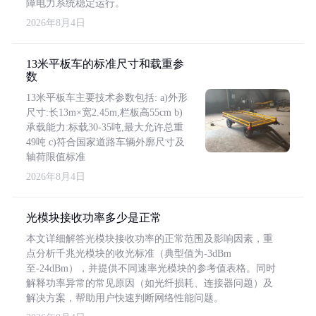
障电力系统稳定运行。
2026年8月4日
13米平板车的标准尺寸和载重参
数
13米平板车主要技术参数包括: a)外形
尺寸:长13m×宽2.45m,栏板高55cm b)
承载能力:标载30-35吨,最大允许总重
49吨 c)符合国家道路车辆外廓尺寸及
轴荷限值标准
2026年8月4日
光模块接收功率多少是正常
本文详细解答光模块接收功率的正常范围及影响因素，重
点分析千兆光模块的收光标准（典型值为-3dBm
至-24dBm），并提供不同速率光模块的参考值表格。同时
解释功率异常的常见原因（如光纤损耗、连接器问题）及
解决方案，帮助用户快速判断网络性能问题。