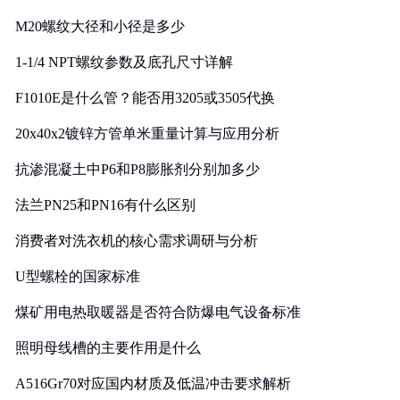
M20螺纹大径和小径是多少
1-1/4 NPT螺纹参数及底孔尺寸详解
F1010E是什么管？能否用3205或3505代换
20x40x2镀锌方管单米重量计算与应用分析
抗渗混凝土中P6和P8膨胀剂分别加多少
法兰PN25和PN16有什么区别
消费者对洗衣机的核心需求调研与分析
U型螺栓的国家标准
煤矿用电热取暖器是否符合防爆电气设备标准
照明母线槽的主要作用是什么
A516Gr70对应国内材质及低温冲击要求解析