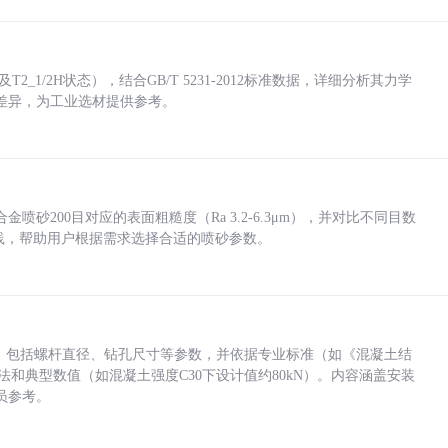
_1/2H状态），结合GB/T 5231-2012标准数据，详细分析其力学
差异，为工业选材提供参考。
砂200目对应的表面粗糙度（Ra 3.2-6.3μm），并对比不同目数
业实践，帮助用户根据需求选择合适的喷砂参数。
力，包括螺杆直径、钻孔尺寸等参数，并依据专业标准（如《混凝土结
方法和典型数值（如混凝土强度C30下设计值约80kN）。内容涵盖安装
员参考。