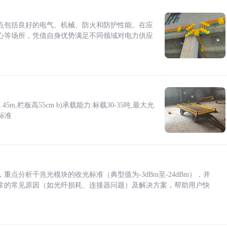
点包括良好的电气、机械、防火和防护性能。在应
心等场所，凭借自身优势满足不同领域对电力供应
5m,栏板高55cm b)承载能力:标载30-35吨,最大允
标准
点分析千兆光模块的收光标准（典型值为-3dBm至-24dBm），并
常的常见原因（如光纤损耗、连接器问题）及解决方案，帮助用户快