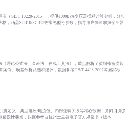
/T 10228-2015），提供1000kVA变压器损耗计算实例，分步
，涵盖SCB10/SCB13等常见型号参数，指导用户快速掌握变压器
法（理论公式法、查表法、在线工具法），重点解析了黄铜棒密度取
计算案例、误差分析及选材建议，数据参考GB/T 4423-2007等国家标
括各引脚定义、典型电压/电流值、内部逻辑关系等核心数据，并附引脚参
电路设计要点，数据参考自杭州士兰微电子官方规格书（版本