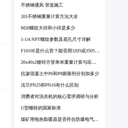
不锈钢通风 管道施工
201不锈钢重量计算方法大全
M20螺纹大径和小径是多少
1-1/4 NPT螺纹参数及底孔尺寸详解
F1010E是什么管？能否用3205或3505代
换
20x40x2镀锌方管单米重量计算与应用
分析
抗渗混凝土中P6和P8膨胀剂分别加多少
法兰PN25和PN16有什么区别
消费者对洗衣机的核心需求调研与分析
U型螺栓的国家标准
煤矿用电热取暖器是否符合防爆电气设
备标准