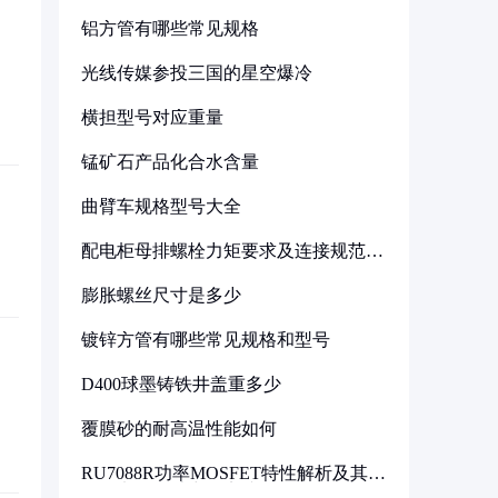
铝方管有哪些常见规格
光线传媒参投三国的星空爆冷
横担型号对应重量
锰矿石产品化合水含量
曲臂车规格型号大全
配电柜母排螺栓力矩要求及连接规范详
解
膨胀螺丝尺寸是多少
镀锌方管有哪些常见规格和型号
D400球墨铸铁井盖重多少
覆膜砂的耐高温性能如何
RU7088R功率MOSFET特性解析及其在
可调电源设计中的实践