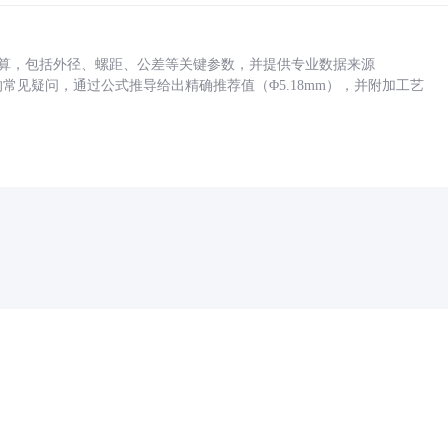
底孔计算，包括外径、螺距、公差等关键参数，并提供专业数据来源
孔尺寸的常见疑问，通过公式推导给出精确推荐值（Φ5.18mm），并附加工艺
药品医疗器械网络信息服务备案(京)网药械信息备字（2021）第00159号
京ICP证030173号
京公网安备11000002000001号