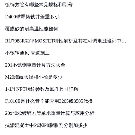
镀锌方管有哪些常见规格和型号
D400球墨铸铁井盖重多少
覆膜砂的耐高温性能如何
RU7088R功率MOSFET特性解析及其在可调电源设计中的
实践
不锈钢通风 管道施工
201不锈钢重量计算方法大全
M20螺纹大径和小径是多少
1-1/4 NPT螺纹参数及底孔尺寸详解
F1010E是什么管？能否用3205或3505代换
20x40x2镀锌方管单米重量计算与应用分析
抗渗混凝土中P6和P8膨胀剂分别加多少