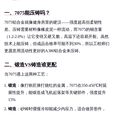
一、7075能压铸吗？
7075铝合金就像健身房里的硬汉——强度超高但柔韧性
差。压铸需要材料像橡皮泥一样流动，而7075的铜含量
（1.2-2.0%）让它变得又硬又脆，高温下还容易开裂。虽然
技术上能压铸，但成品合格率可能不到30%，所以工程师们
更愿意用流动性更好的A380铝合金来压铸。
二、锻造VS铸造谁更配
当7075遇上这两种工艺：
锻造
：像打铁匠捶打烧红的金属，7075在350-450℃时延
展性提升，能锻造成飞机起落架等关键部件，强度提升
15%
铸造
：砂铸时缓慢冷却能减少内应力，适合做异形件，