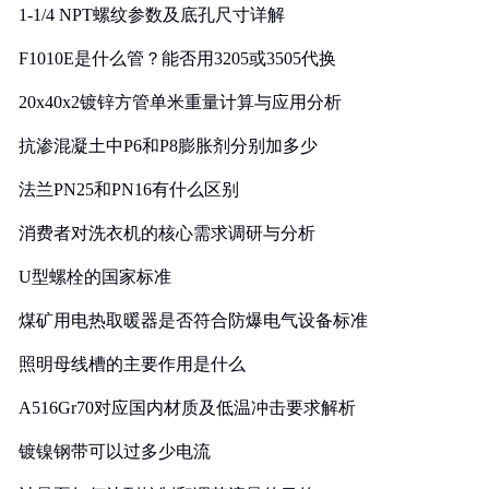
1-1/4 NPT螺纹参数及底孔尺寸详解
F1010E是什么管？能否用3205或3505代换
20x40x2镀锌方管单米重量计算与应用分析
抗渗混凝土中P6和P8膨胀剂分别加多少
法兰PN25和PN16有什么区别
消费者对洗衣机的核心需求调研与分析
U型螺栓的国家标准
煤矿用电热取暖器是否符合防爆电气设备标准
照明母线槽的主要作用是什么
A516Gr70对应国内材质及低温冲击要求解析
镀镍钢带可以过多少电流