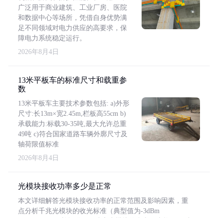
广泛用于商业建筑、工业厂房、医院
和数据中心等场所，凭借自身优势满
足不同领域对电力供应的高要求，保
障电力系统稳定运行。
2026年8月4日
13米平板车的标准尺寸和载重参
数
13米平板车主要技术参数包括: a)外形
尺寸:长13m×宽2.45m,栏板高55cm b)
承载能力:标载30-35吨,最大允许总重
49吨 c)符合国家道路车辆外廓尺寸及
轴荷限值标准
2026年8月4日
光模块接收功率多少是正常
本文详细解答光模块接收功率的正常范围及影响因素，重
点分析千兆光模块的收光标准（典型值为-3dBm