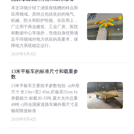
本文详细介绍了浇筑母线槽的特点和
应用领域。其特点包括良好的电气、
机械、防火和防护性能。在应用上，
广泛用于商业建筑、工业厂房、医院
和数据中心等场所，凭借自身优势满
足不同领域对电力供应的高要求，保
障电力系统稳定运行。
2026年8月4日
13米平板车的标准尺寸和载重参
数
13米平板车主要技术参数包括: a)外形
尺寸:长13m×宽2.45m,栏板高55cm b)
承载能力:标载30-35吨,最大允许总重
49吨 c)符合国家道路车辆外廓尺寸及
轴荷限值标准
2026年8月4日