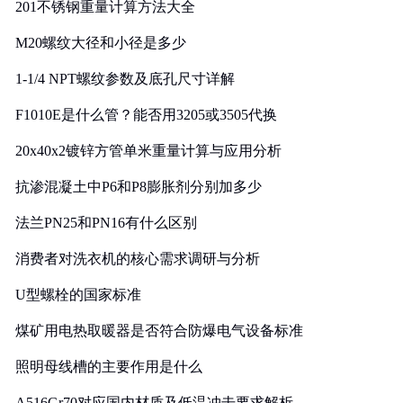
201不锈钢重量计算方法大全
M20螺纹大径和小径是多少
1-1/4 NPT螺纹参数及底孔尺寸详解
F1010E是什么管？能否用3205或3505代换
20x40x2镀锌方管单米重量计算与应用分析
抗渗混凝土中P6和P8膨胀剂分别加多少
法兰PN25和PN16有什么区别
消费者对洗衣机的核心需求调研与分析
U型螺栓的国家标准
煤矿用电热取暖器是否符合防爆电气设备标准
照明母线槽的主要作用是什么
A516Gr70对应国内材质及低温冲击要求解析