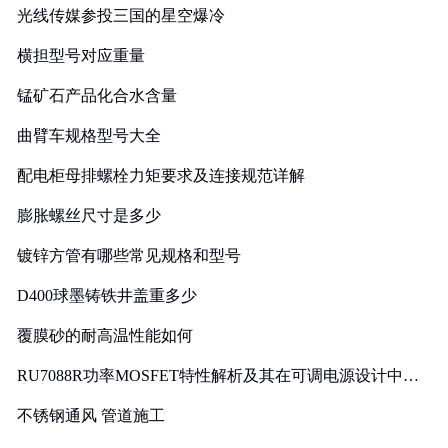
光线传媒参投三国的星空爆冷
横担型号对应重量
锰矿石产品化合水含量
曲臂车规格型号大全
配电柜母排螺栓力矩要求及连接规范详解
膨胀螺丝尺寸是多少
镀锌方管有哪些常见规格和型号
D400球墨铸铁井盖重多少
覆膜砂的耐高温性能如何
RU7088R功率MOSFET特性解析及其在可调电源设计中的
实践
不锈钢通风 管道施工