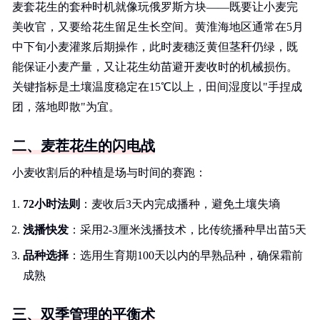
麦套花生的套种时机就像玩俄罗斯方块——既要让小麦完
美收官，又要给花生留足生长空间。黄淮海地区通常在5月
中下旬小麦灌浆后期操作，此时麦穗泛黄但茎秆仍绿，既
能保证小麦产量，又让花生幼苗避开麦收时的机械损伤。
关键指标是土壤温度稳定在15℃以上，田间湿度以"手捏成
团，落地即散"为宜。
二、麦茬花生的闪电战
小麦收割后的种植是场与时间的赛跑：
72小时法则
：麦收后3天内完成播种，避免土壤失墒
浅播快发
：采用2-3厘米浅播技术，比传统播种早出苗5天
品种选择
：选用生育期100天以内的早熟品种，确保霜前
成熟
三、双季管理的平衡术