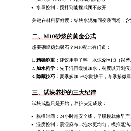
水量控制：搅拌到能捏成团不散开
关键在材料新鲜度：结块水泥如同变质面粉，含
二、M10砂浆的黄金公式
想要砌墙稳如磐石？M10配比有门道：
精确称重
：建议用电子秤，水泥:砂=1:3（误差
加水哲学
：先干混再缓慢加水，稠度以刀划痕
隐藏技巧
：夏季多加5%水防快干，冬季掺微
三、试块养护的三大纪律
试块成型只是开始，养护决定成败：
脱模时间：24小时是安全线，早脱模就像早产
湿度控制：覆湿麻布比泡水更均匀，模拟蒸汽