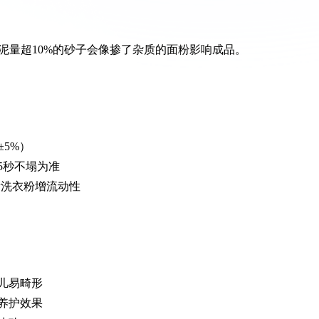
泥量超10%的砂子会像掺了杂质的面粉影响成品。
±5%）
5秒不塌为准
量洗衣粉增流动性
儿易畸形
养护效果