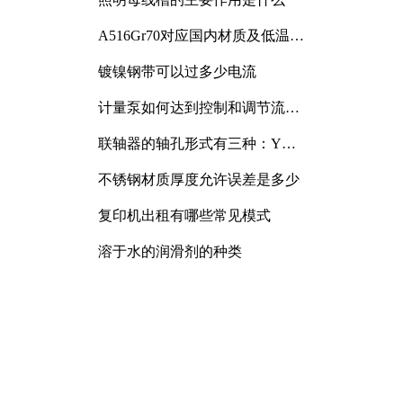
A516Gr70对应国内材质及低温冲
击要求解析
镀镍钢带可以过多少电流
计量泵如何达到控制和调节流量
的目的
联轴器的轴孔形式有三种：Y
型、J型、Z型
不锈钢材质厚度允许误差是多少
复印机出租有哪些常见模式
溶于水的润滑剂的种类