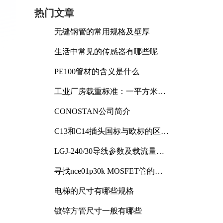
热门文章
无缝钢管的常用规格及壁厚
生活中常见的传感器有哪些呢
PE100管材的含义是什么
工业厂房载重标准：一平方米能
承受多少公斤
CONOSTAN公司简介
C13和C14插头国标与欧标的区别
及其标准解析
LGJ-240/30导线参数及载流量解
析
寻找nce01p30k MOSFET管的合
适替代型号
电梯的尺寸有哪些规格
镀锌方管尺寸一般有哪些