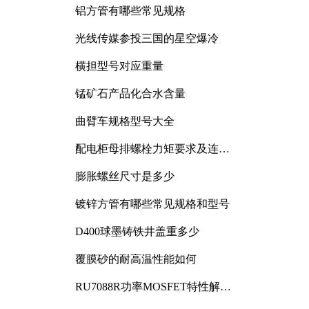
铝方管有哪些常见规格
光线传媒参投三国的星空爆冷
横担型号对应重量
锰矿石产品化合水含量
曲臂车规格型号大全
配电柜母排螺栓力矩要求及连接
规范详解
膨胀螺丝尺寸是多少
镀锌方管有哪些常见规格和型号
D400球墨铸铁井盖重多少
覆膜砂的耐高温性能如何
RU7088R功率MOSFET特性解析
及其在可调电源设计中的实践