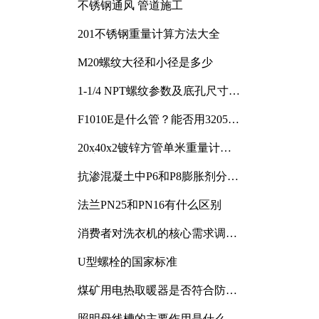
不锈钢通风 管道施工
201不锈钢重量计算方法大全
M20螺纹大径和小径是多少
1-1/4 NPT螺纹参数及底孔尺寸详
解
F1010E是什么管？能否用3205或
3505代换
20x40x2镀锌方管单米重量计算
与应用分析
抗渗混凝土中P6和P8膨胀剂分别
加多少
法兰PN25和PN16有什么区别
消费者对洗衣机的核心需求调研
与分析
U型螺栓的国家标准
煤矿用电热取暖器是否符合防爆
电气设备标准
照明母线槽的主要作用是什么