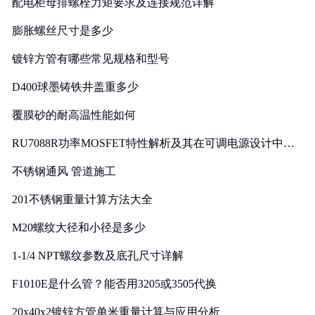
配电柜母排螺栓力矩要求及连接规范详解
膨胀螺丝尺寸是多少
镀锌方管有哪些常见规格和型号
D400球墨铸铁井盖重多少
覆膜砂的耐高温性能如何
RU7088R功率MOSFET特性解析及其在可调电源设计中的
实践
不锈钢通风 管道施工
201不锈钢重量计算方法大全
M20螺纹大径和小径是多少
1-1/4 NPT螺纹参数及底孔尺寸详解
F1010E是什么管？能否用3205或3505代换
20x40x2镀锌方管单米重量计算与应用分析