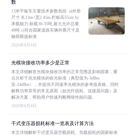
数
13米平板车主要技术参数包括: a)外形
尺寸:长13m×宽2.45m,栏板高55cm b)
承载能力:标载30-35吨,最大允许总重
49吨 c)符合国家道路车辆外廓尺寸及
轴荷限值标准
2026年8月4日
光模块接收功率多少是正常
本文详细解答光模块接收功率的正常范围及影响因素，重
点分析千兆光模块的收光标准（典型值为-3dBm
至-24dBm），并提供不同速率光模块的参考值表格。同时
解释功率异常的常见原因（如光纤损耗、连接器问题）及
解决方案，帮助用户快速判断网络性能问题。
2026年8月4日
干式变压器损耗标准一览表及计算方法
本文详细解析干式变压器空载损耗、负载损耗的国家标准