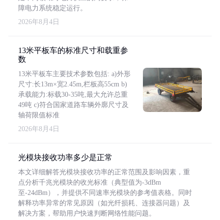
障电力系统稳定运行。
2026年8月4日
13米平板车的标准尺寸和载重参
数
13米平板车主要技术参数包括: a)外形
尺寸:长13m×宽2.45m,栏板高55cm b)
承载能力:标载30-35吨,最大允许总重
49吨 c)符合国家道路车辆外廓尺寸及
轴荷限值标准
2026年8月4日
光模块接收功率多少是正常
本文详细解答光模块接收功率的正常范围及影响因素，重
点分析千兆光模块的收光标准（典型值为-3dBm
至-24dBm），并提供不同速率光模块的参考值表格。同时
解释功率异常的常见原因（如光纤损耗、连接器问题）及
解决方案，帮助用户快速判断网络性能问题。