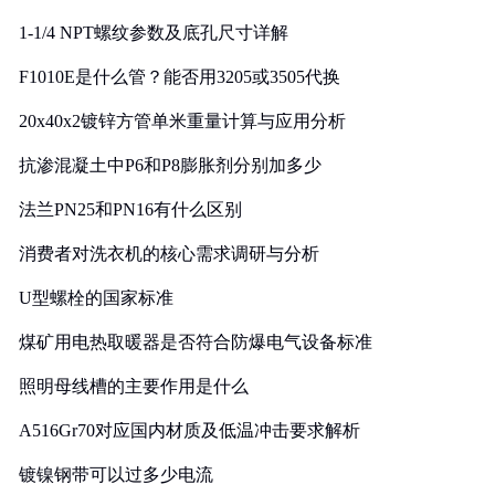
1-1/4 NPT螺纹参数及底孔尺寸详解
F1010E是什么管？能否用3205或3505代换
20x40x2镀锌方管单米重量计算与应用分析
抗渗混凝土中P6和P8膨胀剂分别加多少
法兰PN25和PN16有什么区别
消费者对洗衣机的核心需求调研与分析
U型螺栓的国家标准
煤矿用电热取暖器是否符合防爆电气设备标准
照明母线槽的主要作用是什么
A516Gr70对应国内材质及低温冲击要求解析
镀镍钢带可以过多少电流