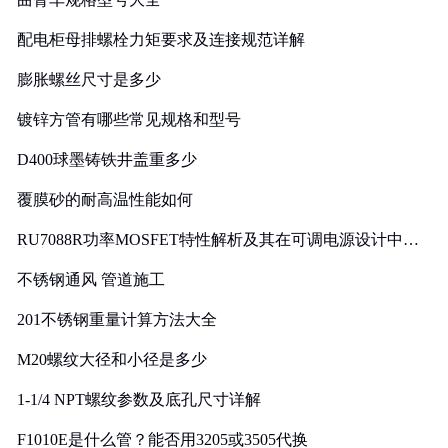
配电柜母排螺栓力矩要求及连接规范详解
膨胀螺丝尺寸是多少
镀锌方管有哪些常见规格和型号
D400球墨铸铁井盖重多少
覆膜砂的耐高温性能如何
RU7088R功率MOSFET特性解析及其在可调电源设计中的
实践
不锈钢通风 管道施工
201不锈钢重量计算方法大全
M20螺纹大径和小径是多少
1-1/4 NPT螺纹参数及底孔尺寸详解
F1010E是什么管？能否用3205或3505代换