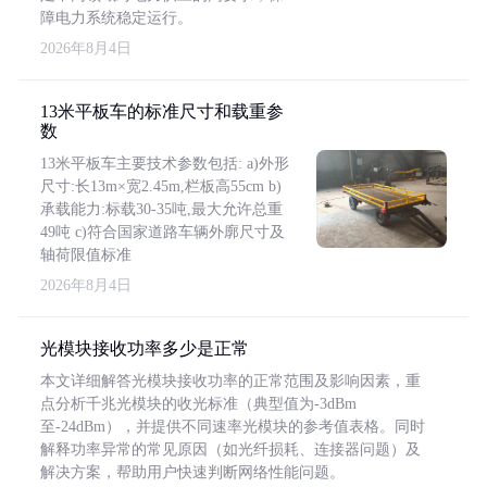
障电力系统稳定运行。
2026年8月4日
13米平板车的标准尺寸和载重参
数
13米平板车主要技术参数包括: a)外形
尺寸:长13m×宽2.45m,栏板高55cm b)
承载能力:标载30-35吨,最大允许总重
49吨 c)符合国家道路车辆外廓尺寸及
轴荷限值标准
2026年8月4日
光模块接收功率多少是正常
本文详细解答光模块接收功率的正常范围及影响因素，重
点分析千兆光模块的收光标准（典型值为-3dBm
至-24dBm），并提供不同速率光模块的参考值表格。同时
解释功率异常的常见原因（如光纤损耗、连接器问题）及
解决方案，帮助用户快速判断网络性能问题。