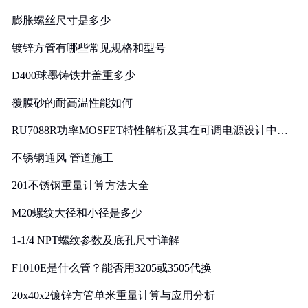
膨胀螺丝尺寸是多少
镀锌方管有哪些常见规格和型号
D400球墨铸铁井盖重多少
覆膜砂的耐高温性能如何
RU7088R功率MOSFET特性解析及其在可调电源设计中的
实践
不锈钢通风 管道施工
201不锈钢重量计算方法大全
M20螺纹大径和小径是多少
1-1/4 NPT螺纹参数及底孔尺寸详解
F1010E是什么管？能否用3205或3505代换
20x40x2镀锌方管单米重量计算与应用分析