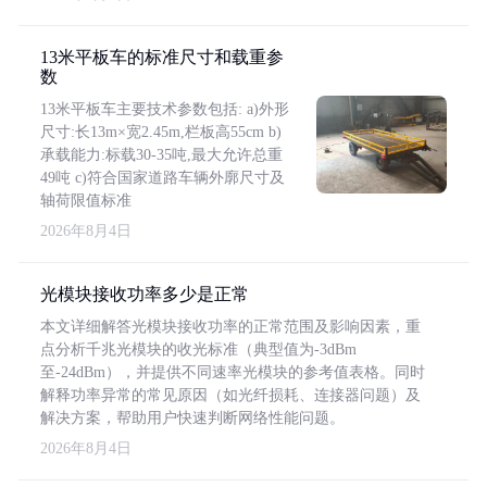
13米平板车的标准尺寸和载重参
数
13米平板车主要技术参数包括: a)外形
尺寸:长13m×宽2.45m,栏板高55cm b)
承载能力:标载30-35吨,最大允许总重
49吨 c)符合国家道路车辆外廓尺寸及
轴荷限值标准
2026年8月4日
光模块接收功率多少是正常
本文详细解答光模块接收功率的正常范围及影响因素，重
点分析千兆光模块的收光标准（典型值为-3dBm
至-24dBm），并提供不同速率光模块的参考值表格。同时
解释功率异常的常见原因（如光纤损耗、连接器问题）及
解决方案，帮助用户快速判断网络性能问题。
2026年8月4日