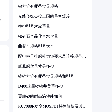
铝方管有哪些常见规格
光线传媒参投三国的星空爆冷
采
横担型号对应重量
锰矿石产品化合水含量
曲臂车规格型号大全
配电柜母排螺栓力矩要求及连接规范详
解
膨胀螺丝尺寸是多少
镀锌方管有哪些常见规格和型号
D400球墨铸铁井盖重多少
覆膜砂的耐高温性能如何
RU7088R功率MOSFET特性解析及其在
可调电源设计中的实践