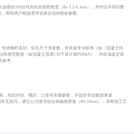
砂200目对应的表面粗糙度（Ra 3.2-6.3μm），并对比不同目数
业实践，帮助用户根据需求选择合适的喷砂参数。
力，包括螺杆直径、钻孔尺寸等参数，并依据专业标准（如《混凝土结
方法和典型数值（如混凝土强度C30下设计值约80kN）。内容涵盖安装
员参考。
底孔计算，包括外径、螺距、公差等关键参数，并提供专业数据来源
孔尺寸的常见疑问，通过公式推导给出精确推荐值（Φ5.18mm），并附加工艺