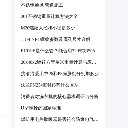
不锈钢通风 管道施工
201不锈钢重量计算方法大全
M20螺纹大径和小径是多少
1-1/4 NPT螺纹参数及底孔尺寸详解
F1010E是什么管？能否用3205或3505代
换
20x40x2镀锌方管单米重量计算与应用
分析
抗渗混凝土中P6和P8膨胀剂分别加多少
法兰PN25和PN16有什么区别
消费者对洗衣机的核心需求调研与分析
U型螺栓的国家标准
煤矿用电热取暖器是否符合防爆电气设
备标准