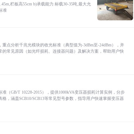
5m,栏板高55cm b)承载能力:标载30-35吨,最大允
标准
点分析千兆光模块的收光标准（典型值为-3dBm至-24dBm），并
常的常见原因（如光纤损耗、连接器问题）及解决方案，帮助用户快
/T 10228-2015），提供1000kVA变压器损耗计算实例，分步
，涵盖SCB10/SCB13等常见型号参数，指导用户快速掌握变压器