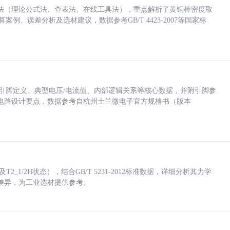
法（理论公式法、查表法、在线工具法），重点解析了黄铜棒密度取
计算案例、误差分析及选材建议，数据参考GB/T 4423-2007等国家标
括各引脚定义、典型电压/电流值、内部逻辑关系等核心数据，并附引脚参
电路设计要点，数据参考自杭州士兰微电子官方规格书（版本
_1/2H状态），结合GB/T 5231-2012标准数据，详细分析其力学
差异，为工业选材提供参考。