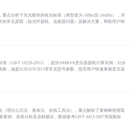
点分析千兆光模块的收光标准（典型值为-3dBm至-24dBm），并
常的常见原因（如光纤损耗、连接器问题）及解决方案，帮助用户快
/T 10228-2015），提供1000kVA变压器损耗计算实例，分步
，涵盖SCB10/SCB13等常见型号参数，指导用户快速掌握变压器
法（理论公式法、查表法、在线工具法），重点解析了黄铜棒密度取
计算案例、误差分析及选材建议，数据参考GB/T 4423-2007等国家标