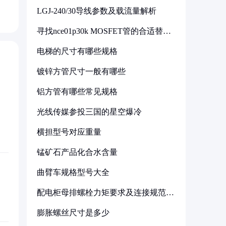
LGJ-240/30导线参数及载流量解析
寻找nce01p30k MOSFET管的合适替代
型号
电梯的尺寸有哪些规格
镀锌方管尺寸一般有哪些
铝方管有哪些常见规格
光线传媒参投三国的星空爆冷
横担型号对应重量
锰矿石产品化合水含量
曲臂车规格型号大全
配电柜母排螺栓力矩要求及连接规范详
解
膨胀螺丝尺寸是多少