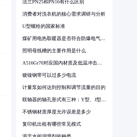
法兰PN25和PN16有什么区别
消费者对洗衣机的核心需求调研与分析
U型螺栓的国家标准
煤矿用电热取暖器是否符合防爆电气设
备标准
照明母线槽的主要作用是什么
A516Gr70对应国内材质及低温冲击要
求解析
镀镍钢带可以过多少电流
计量泵如何达到控制和调节流量的目的
联轴器的轴孔形式有三种：Y型、J型、
Z型
不锈钢材质厚度允许误差是多少
复印机出租有哪些常见模式
溶于水的润滑剂的种类