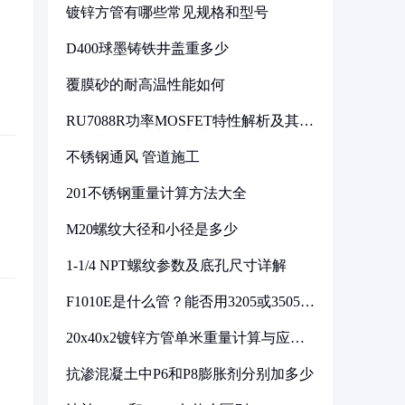
镀锌方管有哪些常见规格和型号
D400球墨铸铁井盖重多少
覆膜砂的耐高温性能如何
RU7088R功率MOSFET特性解析及其在
可调电源设计中的实践
不锈钢通风 管道施工
201不锈钢重量计算方法大全
M20螺纹大径和小径是多少
1-1/4 NPT螺纹参数及底孔尺寸详解
F1010E是什么管？能否用3205或3505代
换
20x40x2镀锌方管单米重量计算与应用
分析
抗渗混凝土中P6和P8膨胀剂分别加多少