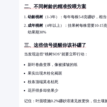
二、不同树龄的精准投喂方案
幼龄桃树
（1-3年）：每年每株5-8克硼砂，
成年桃树
（4年以上）：挂果树每株需要10-15
幼果期30%
三、这些信号提醒你该补硼了
当发现这些"桃树SOS"就要立即行动：
新叶卷曲变厚，像被揉皱的纸
果实出现木栓化褐斑
枝条顶端莫名枯死
花开得多却坐果少
记住：叶面喷施0.2%硼砂溶液见效更快，但土