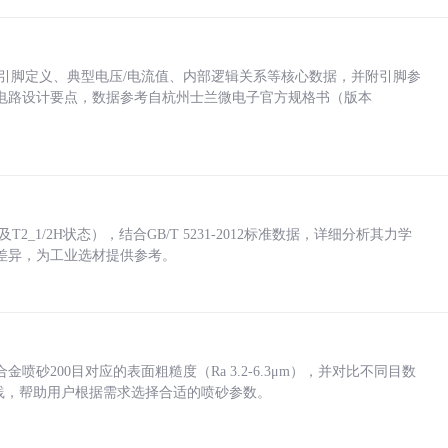
括各引脚定义、典型电压/电流值、内部逻辑关系等核心数据，并附引脚参
电路设计要点，数据参考自杭州士兰微电子官方规格书（版本
_1/2H状态），结合GB/T 5231-2012标准数据，详细分析其力学
差异，为工业选材提供参考。
砂200目对应的表面粗糙度（Ra 3.2-6.3μm），并对比不同目数
业实践，帮助用户根据需求选择合适的喷砂参数。