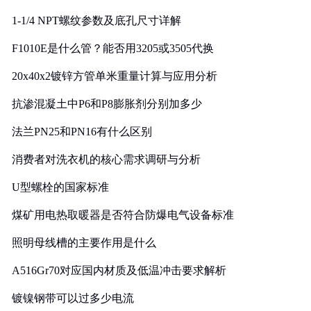
1-1/4 NPT螺纹参数及底孔尺寸详解
F1010E是什么管？能否用3205或3505代换
20x40x2镀锌方管单米重量计算与应用分析
抗渗混凝土中P6和P8膨胀剂分别加多少
法兰PN25和PN16有什么区别
消费者对洗衣机的核心需求调研与分析
U型螺栓的国家标准
煤矿用电热取暖器是否符合防爆电气设备标准
照明母线槽的主要作用是什么
A516Gr70对应国内材质及低温冲击要求解析
镀镍钢带可以过多少电流