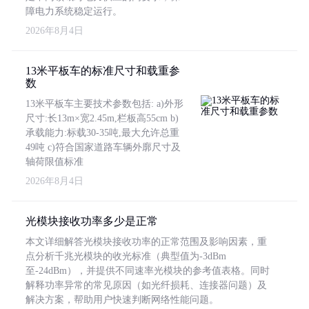
障电力系统稳定运行。
2026年8月4日
13米平板车的标准尺寸和载重参
数
13米平板车主要技术参数包括: a)外形
尺寸:长13m×宽2.45m,栏板高55cm b)
承载能力:标载30-35吨,最大允许总重
49吨 c)符合国家道路车辆外廓尺寸及
轴荷限值标准
2026年8月4日
光模块接收功率多少是正常
本文详细解答光模块接收功率的正常范围及影响因素，重
点分析千兆光模块的收光标准（典型值为-3dBm
至-24dBm），并提供不同速率光模块的参考值表格。同时
解释功率异常的常见原因（如光纤损耗、连接器问题）及
解决方案，帮助用户快速判断网络性能问题。