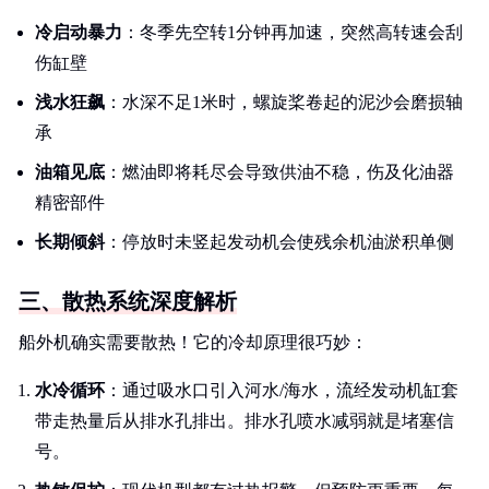
冷启动暴力
：冬季先空转1分钟再加速，突然高转速会刮
伤缸壁
浅水狂飙
：水深不足1米时，螺旋桨卷起的泥沙会磨损轴
承
油箱见底
：燃油即将耗尽会导致供油不稳，伤及化油器
精密部件
长期倾斜
：停放时未竖起发动机会使残余机油淤积单侧
三、散热系统深度解析
船外机确实需要散热！它的冷却原理很巧妙：
水冷循环
：通过吸水口引入河水/海水，流经发动机缸套
带走热量后从排水孔排出。排水孔喷水减弱就是堵塞信
号。