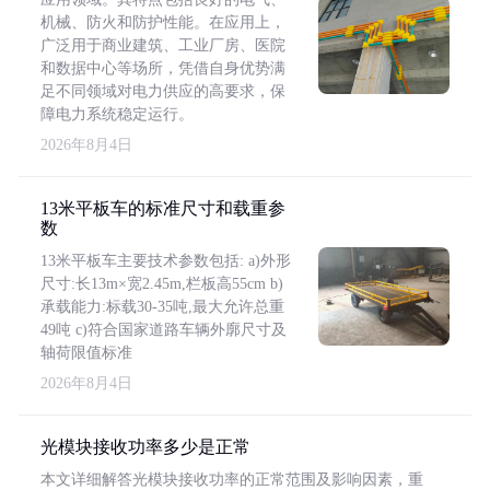
机械、防火和防护性能。在应用上，
广泛用于商业建筑、工业厂房、医院
和数据中心等场所，凭借自身优势满
足不同领域对电力供应的高要求，保
障电力系统稳定运行。
2026年8月4日
13米平板车的标准尺寸和载重参
数
13米平板车主要技术参数包括: a)外形
尺寸:长13m×宽2.45m,栏板高55cm b)
承载能力:标载30-35吨,最大允许总重
49吨 c)符合国家道路车辆外廓尺寸及
轴荷限值标准
2026年8月4日
光模块接收功率多少是正常
本文详细解答光模块接收功率的正常范围及影响因素，重