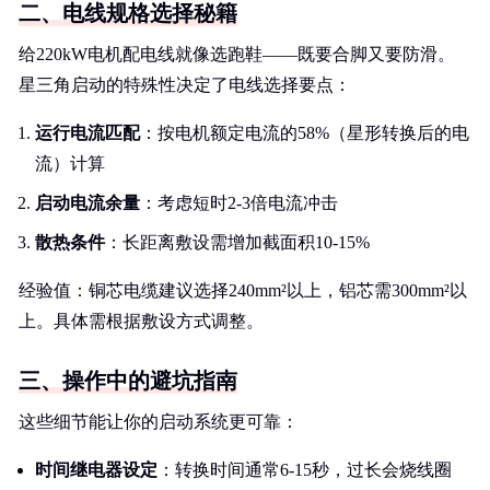
二、电线规格选择秘籍
给220kW电机配电线就像选跑鞋——既要合脚又要防滑。
星三角启动的特殊性决定了电线选择要点：
运行电流匹配
：按电机额定电流的58%（星形转换后的电
流）计算
启动电流余量
：考虑短时2-3倍电流冲击
散热条件
：长距离敷设需增加截面积10-15%
经验值：铜芯电缆建议选择240mm²以上，铝芯需300mm²以
上。具体需根据敷设方式调整。
三、操作中的避坑指南
这些细节能让你的启动系统更可靠：
时间继电器设定
：转换时间通常6-15秒，过长会烧线圈