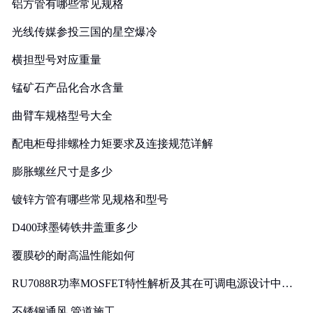
铝方管有哪些常见规格
光线传媒参投三国的星空爆冷
横担型号对应重量
锰矿石产品化合水含量
曲臂车规格型号大全
配电柜母排螺栓力矩要求及连接规范详解
膨胀螺丝尺寸是多少
镀锌方管有哪些常见规格和型号
D400球墨铸铁井盖重多少
覆膜砂的耐高温性能如何
RU7088R功率MOSFET特性解析及其在可调电源设计中的
实践
不锈钢通风 管道施工