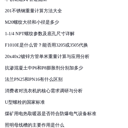
201不锈钢重量计算方法大全
M20螺纹大径和小径是多少
1-1/4 NPT螺纹参数及底孔尺寸详解
F1010E是什么管？能否用3205或3505代换
20x40x2镀锌方管单米重量计算与应用分析
抗渗混凝土中P6和P8膨胀剂分别加多少
法兰PN25和PN16有什么区别
消费者对洗衣机的核心需求调研与分析
U型螺栓的国家标准
煤矿用电热取暖器是否符合防爆电气设备标准
照明母线槽的主要作用是什么