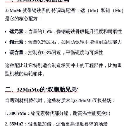
32MnMo就像钢铁界的'特调鸡尾酒'，锰（Mn）和钼（Mo）
是它的核心配方：
锰元素
：含量约1.5%，像钢筋铁骨般提升强度和耐磨性
钼元素
：含量0.2%左右，如同防锈铠甲增强耐腐蚀能力
碳含量
：控制在0.3%附近，平衡硬度与可焊性
这种配比让它特别适合制造承受冲击的工程部件，比如重
型机械的齿轮箱体。
二、32MnMo的'双胞胎兄弟'
当遇到材料替代时，这些材质常与32MnMo互换登场：
30CrMo
：铬元素替代部分锰，耐高温性能更突出
35Mn2
：锰含量加倍，适合更高强度要求的场景