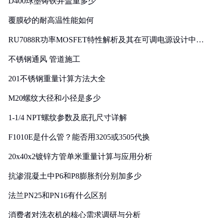
D400球墨铸铁井盖重多少
覆膜砂的耐高温性能如何
RU7088R功率MOSFET特性解析及其在可调电源设计中的
实践
不锈钢通风 管道施工
201不锈钢重量计算方法大全
M20螺纹大径和小径是多少
1-1/4 NPT螺纹参数及底孔尺寸详解
F1010E是什么管？能否用3205或3505代换
20x40x2镀锌方管单米重量计算与应用分析
抗渗混凝土中P6和P8膨胀剂分别加多少
法兰PN25和PN16有什么区别
消费者对洗衣机的核心需求调研与分析