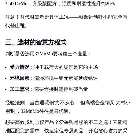
42CrMo
：升级版配方，强度和耐磨性提升约20%
注意！替代时需考虑具体工况——就像运动鞋不能完全替
代登山靴。
三、选材的智慧方程式
判断是否选用32MnMo要考虑三个变量：
受力情况
：冲击载荷大的场景是它的主场
环境因素
：潮湿环境中钼元素能延缓锈蚀
加工需求
：需要焊接时需控制碳当量
经验法则：当普通碳钢'力不从心'，但高端合金钢又'大材小
用'时，32MnMo往往是最优解。
想要高效找到心仪产品？爱采购是您的不二之选！它能精
准匹配您的需求，快速定位专属商品，开启省心省力的采