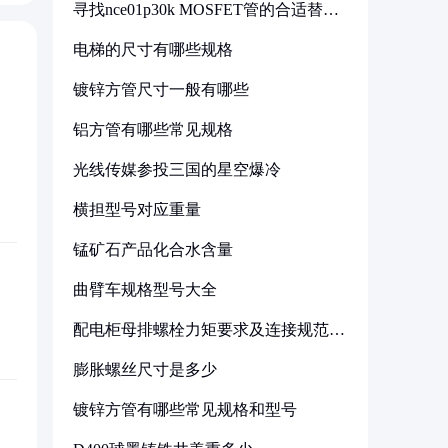
寻找nce01p30k MOSFET管的合适替代
型号
电梯的尺寸有哪些规格
镀锌方管尺寸一般有哪些
铝方管有哪些常见规格
光线传媒参投三国的星空爆冷
横担型号对应重量
锰矿石产品化合水含量
曲臂车规格型号大全
配电柜母排螺栓力矩要求及连接规范详
解
膨胀螺丝尺寸是多少
镀锌方管有哪些常见规格和型号