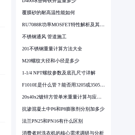
D400球墨铸铁井盖重多少
覆膜砂的耐高温性能如何
RU7088R功率MOSFET特性解析及其在
可调电源设计中的实践
不锈钢通风 管道施工
201不锈钢重量计算方法大全
M20螺纹大径和小径是多少
1-1/4 NPT螺纹参数及底孔尺寸详解
F1010E是什么管？能否用3205或3505代
换
20x40x2镀锌方管单米重量计算与应用
分析
抗渗混凝土中P6和P8膨胀剂分别加多少
法兰PN25和PN16有什么区别
消费者对洗衣机的核心需求调研与分析