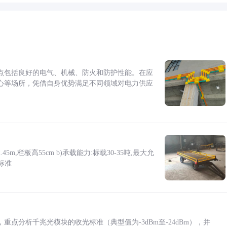
点包括良好的电气、机械、防火和防护性能。在应
心等场所，凭借自身优势满足不同领域对电力供应
5m,栏板高55cm b)承载能力:标载30-35吨,最大允
标准
点分析千兆光模块的收光标准（典型值为-3dBm至-24dBm），并