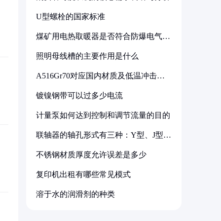
U型螺栓的国家标准
煤矿用电热取暖器是否符合防爆电气设
备标准
照明母线槽的主要作用是什么
A516Gr70对应国内材质及低温冲击要
求解析
镀镍钢带可以过多少电流
计量泵如何达到控制和调节流量的目的
联轴器的轴孔形式有三种：Y型、J型、
Z型
不锈钢材质厚度允许误差是多少
复印机出租有哪些常见模式
溶于水的润滑剂的种类