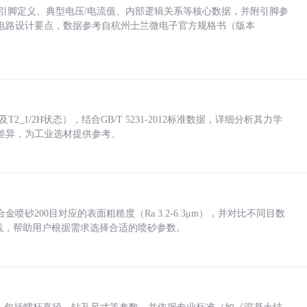
括各引脚定义、典型电压/电流值、内部逻辑关系等核心数据，并附引脚参
电路设计要点，数据参考自杭州士兰微电子官方规格书（版本
_1/2H状态），结合GB/T 5231-2012标准数据，详细分析其力学
差异，为工业选材提供参考。
砂200目对应的表面粗糙度（Ra 3.2-6.3μm），并对比不同目数
业实践，帮助用户根据需求选择合适的喷砂参数。