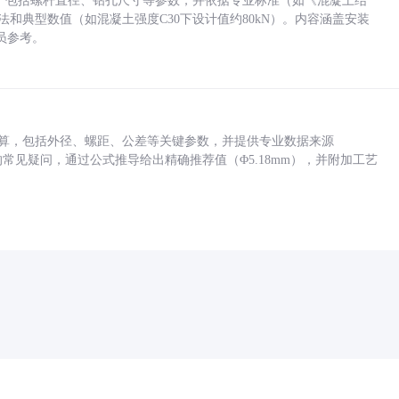
力，包括螺杆直径、钻孔尺寸等参数，并依据专业标准（如《混凝土结
方法和典型数值（如混凝土强度C30下设计值约80kN）。内容涵盖安装
员参考。
底孔计算，包括外径、螺距、公差等关键参数，并提供专业数据来源
孔尺寸的常见疑问，通过公式推导给出精确推荐值（Φ5.18mm），并附加工艺