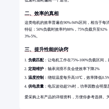
低速时油耗偏高一个道理。
二、效率的真相
这类电机的效率普遍在90%-94%区间，相当于
特征：50%负载时效率约88%，75%负载升至9
3%-5%。
三、提升性能的诀窍
负载匹配
：让电机工作在75%-100%负载区
定期维护
：轴承润滑不良会使效率下降2%
温度控制
：绕组温度每升高10℃，效率降低0.5
供电质量
：电压波动超5%时，功率因数会明显
爱采购上有产品的详细资料，方便你参考选择。