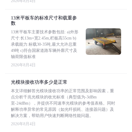
2026年8月4日
13米平板车的标准尺寸和载重参
数
13米平板车主要技术参数包括: a)外形
尺寸:长13m×宽2.45m,栏板高55cm b)
承载能力:标载30-35吨,最大允许总重
49吨 c)符合国家道路车辆外廓尺寸及
轴荷限值标准
2026年8月4日
光模块接收功率多少是正常
本文详细解答光模块接收功率的正常范围及影响因素，重
点分析千兆光模块的收光标准（典型值为-3dBm
至-24dBm），并提供不同速率光模块的参考值表格。同时
解释功率异常的常见原因（如光纤损耗、连接器问题）及
解决方案，帮助用户快速判断网络性能问题。
2026年8月4日