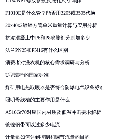
1-1/4 NPT螺纹参数及底孔尺寸详解
F1010E是什么管？能否用3205或3505代换
20x40x2镀锌方管单米重量计算与应用分析
抗渗混凝土中P6和P8膨胀剂分别加多少
法兰PN25和PN16有什么区别
消费者对洗衣机的核心需求调研与分析
U型螺栓的国家标准
煤矿用电热取暖器是否符合防爆电气设备标准
照明母线槽的主要作用是什么
A516Gr70对应国内材质及低温冲击要求解析
镀镍钢带可以过多少电流
计量泵如何达到控制和调节流量的目的