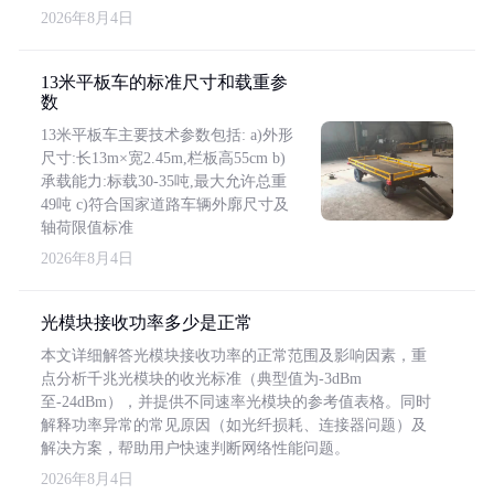
2026年8月4日
13米平板车的标准尺寸和载重参
数
13米平板车主要技术参数包括: a)外形
尺寸:长13m×宽2.45m,栏板高55cm b)
承载能力:标载30-35吨,最大允许总重
49吨 c)符合国家道路车辆外廓尺寸及
轴荷限值标准
2026年8月4日
光模块接收功率多少是正常
本文详细解答光模块接收功率的正常范围及影响因素，重
点分析千兆光模块的收光标准（典型值为-3dBm
至-24dBm），并提供不同速率光模块的参考值表格。同时
解释功率异常的常见原因（如光纤损耗、连接器问题）及
解决方案，帮助用户快速判断网络性能问题。
2026年8月4日