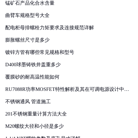
锰矿石产品化合水含量
曲臂车规格型号大全
配电柜母排螺栓力矩要求及连接规范详解
膨胀螺丝尺寸是多少
镀锌方管有哪些常见规格和型号
D400球墨铸铁井盖重多少
覆膜砂的耐高温性能如何
RU7088R功率MOSFET特性解析及其在可调电源设计中的
实践
不锈钢通风 管道施工
201不锈钢重量计算方法大全
M20螺纹大径和小径是多少