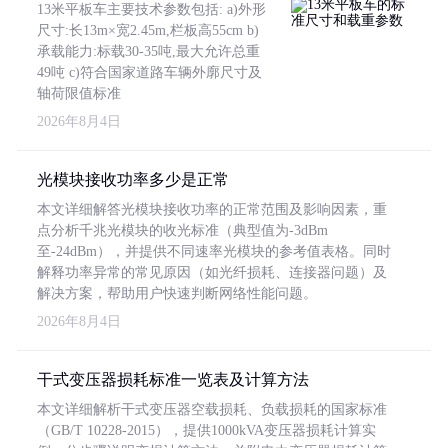
13米平板车主要技术参数包括: a)外形
尺寸:长13m×宽2.45m,栏板高55cm b)
承载能力:标载30-35吨,最大允许总重
49吨 c)符合国家道路车辆外廓尺寸及
轴荷限值标准
2026年8月4日
光模块接收功率多少是正常
本文详细解答光模块接收功率的正常范围及影响因素，重
点分析千兆光模块的收光标准（典型值为-3dBm
至-24dBm），并提供不同速率光模块的参考值表格。同时
解释功率异常的常见原因（如光纤损耗、连接器问题）及
解决方案，帮助用户快速判断网络性能问题。
2026年8月4日
干式变压器损耗标准一览表及计算方法
本文详细解析干式变压器空载损耗、负载损耗的国家标准
（GB/T 10228-2015），提供1000kVA变压器损耗计算实