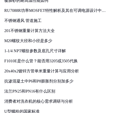
覆膜砂的耐高温性能如何
RU7088R功率MOSFET特性解析及其在可调电源设计中的
实践
不锈钢通风 管道施工
201不锈钢重量计算方法大全
M20螺纹大径和小径是多少
1-1/4 NPT螺纹参数及底孔尺寸详解
F1010E是什么管？能否用3205或3505代换
20x40x2镀锌方管单米重量计算与应用分析
抗渗混凝土中P6和P8膨胀剂分别加多少
法兰PN25和PN16有什么区别
消费者对洗衣机的核心需求调研与分析
U型螺栓的国家标准