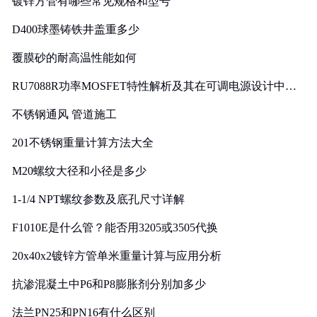
镀锌方管有哪些常见规格和型号
D400球墨铸铁井盖重多少
覆膜砂的耐高温性能如何
RU7088R功率MOSFET特性解析及其在可调电源设计中的
实践
不锈钢通风 管道施工
201不锈钢重量计算方法大全
M20螺纹大径和小径是多少
1-1/4 NPT螺纹参数及底孔尺寸详解
F1010E是什么管？能否用3205或3505代换
20x40x2镀锌方管单米重量计算与应用分析
抗渗混凝土中P6和P8膨胀剂分别加多少
法兰PN25和PN16有什么区别