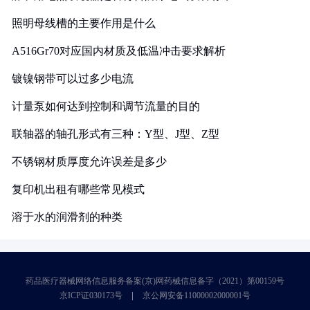
照明母线槽的主要作用是什么
A516Gr70对应国内材质及低温冲击要求解析
镀镍钢带可以过多少电流
计量泵如何达到控制和调节流量的目的
联轴器的轴孔形式有三种：Y型、J型、Z型
不锈钢材质厚度允许误差是多少
复印机出租有哪些常见模式
溶于水的润滑剂的种类
药品医疗器械网络信息服务备案(京)网药械信息备字（2021）第00159号
京ICP证030173号
京公网安备11000002000001号