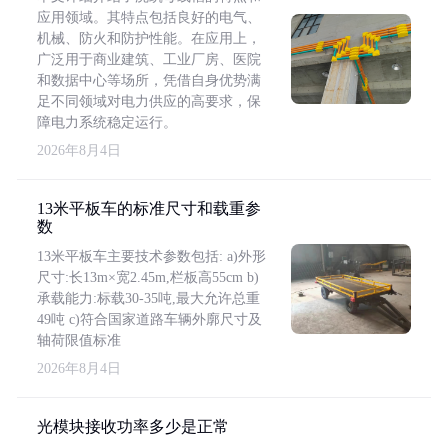
应用领域。其特点包括良好的电气、
机械、防火和防护性能。在应用上，
广泛用于商业建筑、工业厂房、医院
和数据中心等场所，凭借自身优势满
足不同领域对电力供应的高要求，保
障电力系统稳定运行。
2026年8月4日
13米平板车的标准尺寸和载重参
数
13米平板车主要技术参数包括: a)外形
尺寸:长13m×宽2.45m,栏板高55cm b)
承载能力:标载30-35吨,最大允许总重
49吨 c)符合国家道路车辆外廓尺寸及
轴荷限值标准
2026年8月4日
光模块接收功率多少是正常