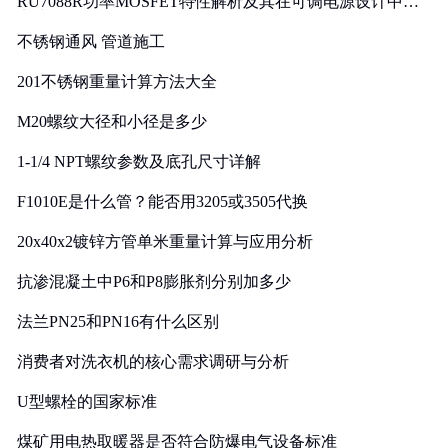
RU7088R功率MOSFET特性解析及其在可调电源设计中的
实践
不锈钢通风 管道施工
201不锈钢重量计算方法大全
M20螺纹大径和小径是多少
1-1/4 NPT螺纹参数及底孔尺寸详解
F1010E是什么管？能否用3205或3505代换
20x40x2镀锌方管单米重量计算与应用分析
抗渗混凝土中P6和P8膨胀剂分别加多少
法兰PN25和PN16有什么区别
消费者对洗衣机的核心需求调研与分析
U型螺栓的国家标准
煤矿用电热取暖器是否符合防爆电气设备标准