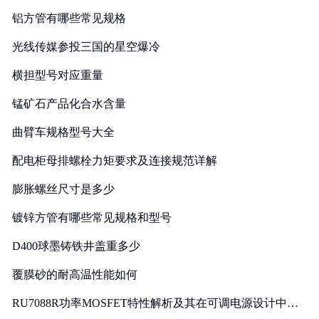
铝方管有哪些常见规格
光线传媒参投三国的星空爆冷
横担型号对应重量
锰矿石产品化合水含量
曲臂车规格型号大全
配电柜母排螺栓力矩要求及连接规范详解
膨胀螺丝尺寸是多少
镀锌方管有哪些常见规格和型号
D400球墨铸铁井盖重多少
覆膜砂的耐高温性能如何
RU7088R功率MOSFET特性解析及其在可调电源设计中的
实践