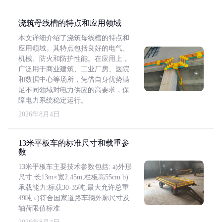
浇筑母线槽的特点和应用领域
本文详细介绍了浇筑母线槽的特点和
应用领域。其特点包括良好的电气、
机械、防火和防护性能。在应用上，
广泛用于商业建筑、工业厂房、医院
和数据中心等场所，凭借自身优势满
足不同领域对电力供应的高要求，保
障电力系统稳定运行。
2026年8月4日
13米平板车的标准尺寸和载重参
数
13米平板车主要技术参数包括: a)外形
尺寸:长13m×宽2.45m,栏板高55cm b)
承载能力:标载30-35吨,最大允许总重
49吨 c)符合国家道路车辆外廓尺寸及
轴荷限值标准