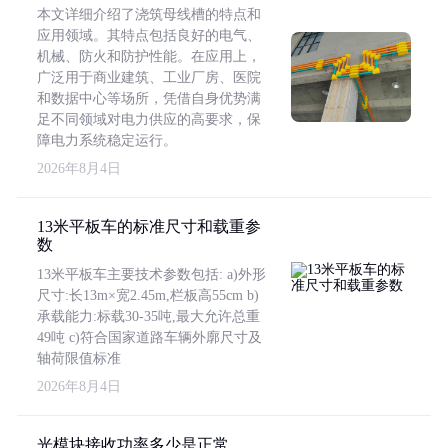
本文详细介绍了浇筑母线槽的特点和
应用领域。其特点包括良好的电气、
机械、防火和防护性能。在应用上，
广泛用于商业建筑、工业厂房、医院
和数据中心等场所，凭借自身优势满
足不同领域对电力供应的高要求，保
障电力系统稳定运行。
2026年8月4日
13米平板车的标准尺寸和载重参
数
13米平板车主要技术参数包括: a)外形
尺寸:长13m×宽2.45m,栏板高55cm b)
承载能力:标载30-35吨,最大允许总重
49吨 c)符合国家道路车辆外廓尺寸及
轴荷限值标准
2026年8月4日
光模块接收功率多少是正常