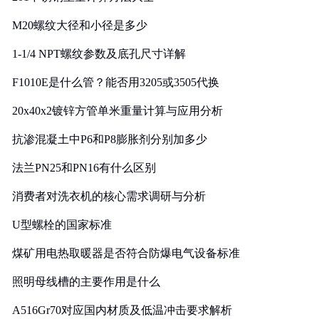
M20螺纹大径和小径是多少
1-1/4 NPT螺纹参数及底孔尺寸详解
F1010E是什么管？能否用3205或3505代换
20x40x2镀锌方管单米重量计算与应用分析
抗渗混凝土中P6和P8膨胀剂分别加多少
法兰PN25和PN16有什么区别
消费者对洗衣机的核心需求调研与分析
U型螺栓的国家标准
煤矿用电热取暖器是否符合防爆电气设备标准
照明母线槽的主要作用是什么
A516Gr70对应国内材质及低温冲击要求解析