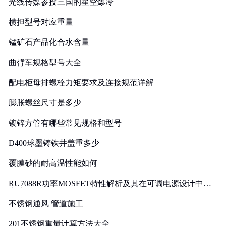
光线传媒参投三国的星空爆冷
横担型号对应重量
锰矿石产品化合水含量
曲臂车规格型号大全
配电柜母排螺栓力矩要求及连接规范详解
膨胀螺丝尺寸是多少
镀锌方管有哪些常见规格和型号
D400球墨铸铁井盖重多少
覆膜砂的耐高温性能如何
RU7088R功率MOSFET特性解析及其在可调电源设计中的
实践
不锈钢通风 管道施工
201不锈钢重量计算方法大全