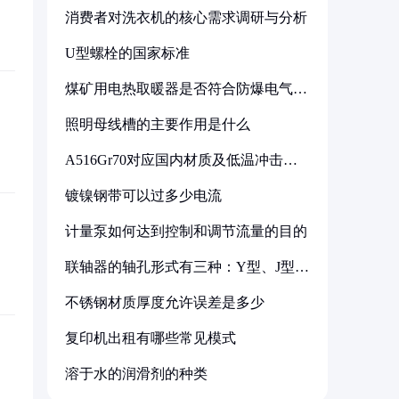
消费者对洗衣机的核心需求调研与分析
U型螺栓的国家标准
煤矿用电热取暖器是否符合防爆电气设
备标准
照明母线槽的主要作用是什么
A516Gr70对应国内材质及低温冲击要
求解析
镀镍钢带可以过多少电流
计量泵如何达到控制和调节流量的目的
联轴器的轴孔形式有三种：Y型、J型、
Z型
不锈钢材质厚度允许误差是多少
复印机出租有哪些常见模式
溶于水的润滑剂的种类