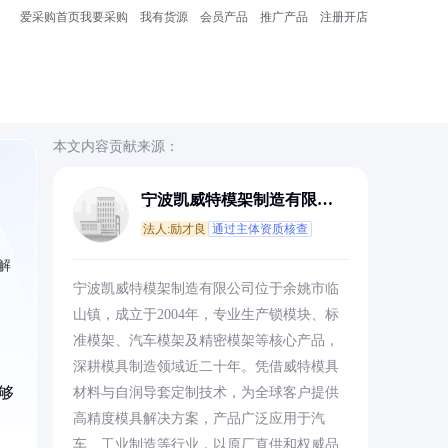
爱采购首页
我要采购
我有货源
会员产品
推广产品
注册开店
本文内容贡献来源：
宁波凯威特模架制造有限公
司
法人:励才良
通过主体资质核查
解
宁波凯威特模架制造有限公司位于余姚市临
山镇，成立于2004年，专业生产锁模块、标
准模架、汽车模架及精密模架等核心产品，
深耕模具制造领域近二十年。凭借威特模具
够
材料与自润导套定制技术，为全球客户提供
高精度模具解决方案，产品广泛应用于汽
车、工业制造等行业，以原厂直供和权威品