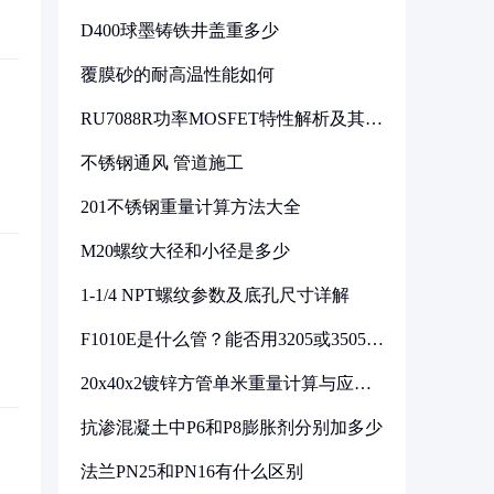
D400球墨铸铁井盖重多少
覆膜砂的耐高温性能如何
RU7088R功率MOSFET特性解析及其在
可调电源设计中的实践
不锈钢通风 管道施工
201不锈钢重量计算方法大全
M20螺纹大径和小径是多少
1-1/4 NPT螺纹参数及底孔尺寸详解
F1010E是什么管？能否用3205或3505代
换
20x40x2镀锌方管单米重量计算与应用
分析
抗渗混凝土中P6和P8膨胀剂分别加多少
法兰PN25和PN16有什么区别