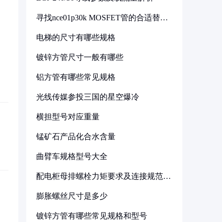
寻找nce01p30k MOSFET管的合适替代
型号
电梯的尺寸有哪些规格
镀锌方管尺寸一般有哪些
铝方管有哪些常见规格
光线传媒参投三国的星空爆冷
横担型号对应重量
锰矿石产品化合水含量
曲臂车规格型号大全
配电柜母排螺栓力矩要求及连接规范详
解
膨胀螺丝尺寸是多少
镀锌方管有哪些常见规格和型号