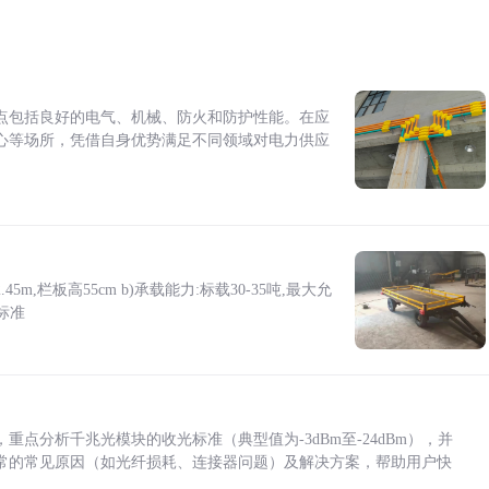
点包括良好的电气、机械、防火和防护性能。在应
心等场所，凭借自身优势满足不同领域对电力供应
5m,栏板高55cm b)承载能力:标载30-35吨,最大允
标准
点分析千兆光模块的收光标准（典型值为-3dBm至-24dBm），并
常的常见原因（如光纤损耗、连接器问题）及解决方案，帮助用户快