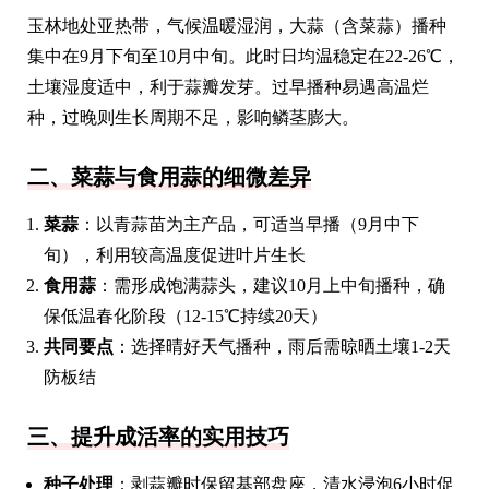
玉林地处亚热带，气候温暖湿润，大蒜（含菜蒜）播种
集中在9月下旬至10月中旬。此时日均温稳定在22-26℃，
土壤湿度适中，利于蒜瓣发芽。过早播种易遇高温烂
种，过晚则生长周期不足，影响鳞茎膨大。
二、菜蒜与食用蒜的细微差异
菜蒜
：以青蒜苗为主产品，可适当早播（9月中下
旬），利用较高温度促进叶片生长
食用蒜
：需形成饱满蒜头，建议10月上中旬播种，确
保低温春化阶段（12-15℃持续20天）
共同要点
：选择晴好天气播种，雨后需晾晒土壤1-2天
防板结
三、提升成活率的实用技巧
种子处理
：剥蒜瓣时保留基部盘座，清水浸泡6小时促