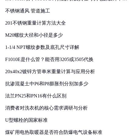
实践
不锈钢通风 管道施工
201不锈钢重量计算方法大全
M20螺纹大径和小径是多少
1-1/4 NPT螺纹参数及底孔尺寸详解
F1010E是什么管？能否用3205或3505代换
20x40x2镀锌方管单米重量计算与应用分析
抗渗混凝土中P6和P8膨胀剂分别加多少
法兰PN25和PN16有什么区别
消费者对洗衣机的核心需求调研与分析
U型螺栓的国家标准
煤矿用电热取暖器是否符合防爆电气设备标准