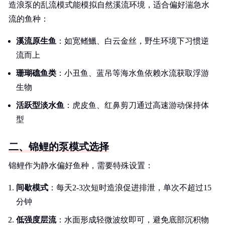
造浪泵的乱流模式能模拟自然溪流环境，适合偏好湍急水
流的鱼种：
溪流原生鱼
：如宽鳍鱲、白云金丝，野生环境下习惯逆
流而上
珊瑚礁鱼类
：小丑鱼、蓝吊等海水鱼依赖水流获取浮游
生物
活跃型淡水鱼
：虎皮鱼、红鼻剪刀通过高速游动保持体
型
二、锦鲤的泵模式选择
锦鲤作为静水偏好鱼种，需要特殊设置：
间歇模式
：每天2-3次短时造浪促进排泄，单次不超过15
分钟
低强度层流
：水面形成轻微波纹即可，避免底部沉积物