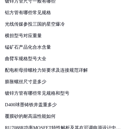
镀锌方管尺寸一般有哪些
铝方管有哪些常见规格
光线传媒参投三国的星空爆冷
横担型号对应重量
锰矿石产品化合水含量
曲臂车规格型号大全
配电柜母排螺栓力矩要求及连接规范详解
膨胀螺丝尺寸是多少
镀锌方管有哪些常见规格和型号
D400球墨铸铁井盖重多少
覆膜砂的耐高温性能如何
RU7088R功率MOSFET特性解析及其在可调电源设计中的