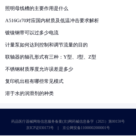
照明母线槽的主要作用是什么
A516Gr70对应国内材质及低温冲击要求解析
镀镍钢带可以过多少电流
计量泵如何达到控制和调节流量的目的
联轴器的轴孔形式有三种：Y型、J型、Z型
不锈钢材质厚度允许误差是多少
复印机出租有哪些常见模式
溶于水的润滑剂的种类
药品医疗器械网络信息服务备案(京)网药械信息备字（2021）第00159号
京ICP证030173号
京公网安备11000002000001号