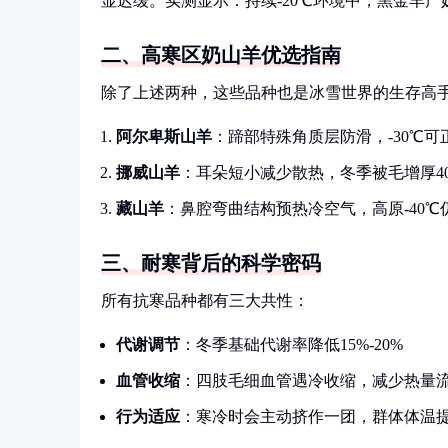
显迟缓。实测显示：持续-20℃环境中，黑金羊产奶
二、高寒区奶山羊优选指南
除了上述两种，这些品种也是冰雪世界的生存高
阿尔卑斯山羊
：蹄部特殊角质层防滑，-30℃可
挪威山羊
：耳朵短小减少散热，冬季被毛增厚4
藏山羊
：鼻腔弯曲结构预热冷空气，高原-40℃
三、耐寒背后的科学密码
所有抗寒品种都有三大共性：
代谢调节
：冬季基础代谢率降低15%-20%
血管收缩
：四肢毛细血管遇冷收缩，减少热量
行为适应
：寒冷时会主动挤作一团，群体体温提升