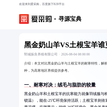
欢迎来到爱采购，百度旗下B2B平台
寻源宝典
黑金奶山羊VS土根宝羊谁
郓城振良养殖有限公司
·
2026-08-04 08:00:00
介绍：
本文对比黑金奶山羊与土根宝羊的耐寒特性，解
种，为高寒地区养殖提供参考。
一、耐寒对决：绒毛与脂肪的较量
黑金奶山羊和土根宝羊的抗寒能力就像羽绒服与
锁温），能在-25℃环境保持活跃；土根宝羊则依