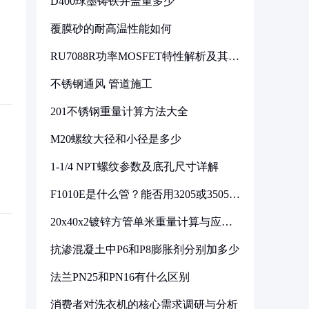
D400球墨铸铁井盖重多少
覆膜砂的耐高温性能如何
RU7088R功率MOSFET特性解析及其在
可调电源设计中的实践
不锈钢通风 管道施工
201不锈钢重量计算方法大全
M20螺纹大径和小径是多少
1-1/4 NPT螺纹参数及底孔尺寸详解
F1010E是什么管？能否用3205或3505代
换
20x40x2镀锌方管单米重量计算与应用
分析
抗渗混凝土中P6和P8膨胀剂分别加多少
法兰PN25和PN16有什么区别
消费者对洗衣机的核心需求调研与分析