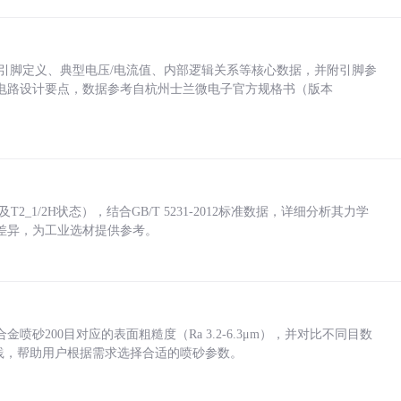
括各引脚定义、典型电压/电流值、内部逻辑关系等核心数据，并附引脚参
电路设计要点，数据参考自杭州士兰微电子官方规格书（版本
_1/2H状态），结合GB/T 5231-2012标准数据，详细分析其力学
差异，为工业选材提供参考。
砂200目对应的表面粗糙度（Ra 3.2-6.3μm），并对比不同目数
业实践，帮助用户根据需求选择合适的喷砂参数。