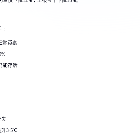
量仅下降12%，土根宝羊下降18%。
手：
正常觅食
0%
仍能存活
流失
3-5℃