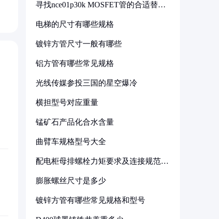
寻找nce01p30k MOSFET管的合适替代
型号
电梯的尺寸有哪些规格
镀锌方管尺寸一般有哪些
铝方管有哪些常见规格
光线传媒参投三国的星空爆冷
横担型号对应重量
锰矿石产品化合水含量
曲臂车规格型号大全
配电柜母排螺栓力矩要求及连接规范详
解
膨胀螺丝尺寸是多少
镀锌方管有哪些常见规格和型号