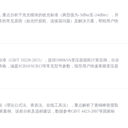
点分析千兆光模块的收光标准（典型值为-3dBm至-24dBm），并
常的常见原因（如光纤损耗、连接器问题）及解决方案，帮助用户快
/T 10228-2015），提供1000kVA变压器损耗计算实例，分步
，涵盖SCB10/SCB13等常见型号参数，指导用户快速掌握变压器
法（理论公式法、查表法、在线工具法），重点解析了黄铜棒密度取
计算案例、误差分析及选材建议，数据参考GB/T 4423-2007等国家标