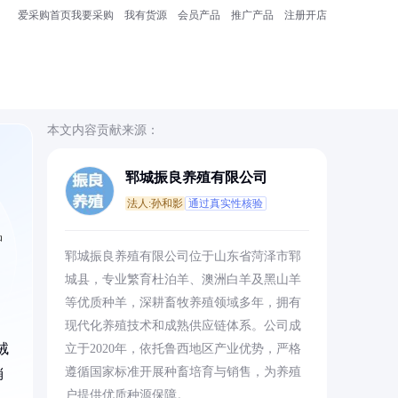
爱采购首页
我要采购
我有货源
会员产品
推广产品
注册开店
本文内容贡献来源：
郓城振良养殖有限公司
法人:孙和影
通过真实性核验
品
郓城振良养殖有限公司位于山东省菏泽市郓
城县，专业繁育杜泊羊、澳洲白羊及黑山羊
等优质种羊，深耕畜牧养殖领域多年，拥有
现代化养殖技术和成熟供应链体系。公司成
绒
立于2020年，依托鲁西地区产业优势，严格
遵循国家标准开展种畜培育与销售，为养殖
稍
户提供优质种源保障。