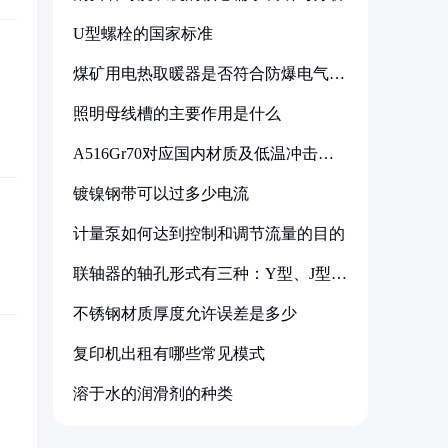
U型螺栓的国家标准
煤矿用电热取暖器是否符合防爆电气设
备标准
照明母线槽的主要作用是什么
A516Gr70对应国内材质及低温冲击要
求解析
镀镍钢带可以过多少电流
计量泵如何达到控制和调节流量的目的
联轴器的轴孔形式有三种：Y型、J型、
Z型
不锈钢材质厚度允许误差是多少
复印机出租有哪些常见模式
溶于水的润滑剂的种类