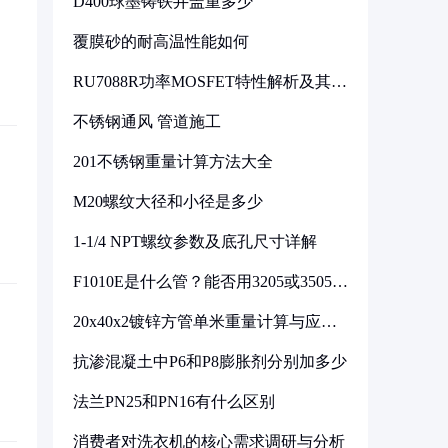
D400球墨铸铁井盖重多少
覆膜砂的耐高温性能如何
RU7088R功率MOSFET特性解析及其在
可调电源设计中的实践
不锈钢通风 管道施工
201不锈钢重量计算方法大全
M20螺纹大径和小径是多少
1-1/4 NPT螺纹参数及底孔尺寸详解
F1010E是什么管？能否用3205或3505代
换
20x40x2镀锌方管单米重量计算与应用
分析
抗渗混凝土中P6和P8膨胀剂分别加多少
法兰PN25和PN16有什么区别
消费者对洗衣机的核心需求调研与分析