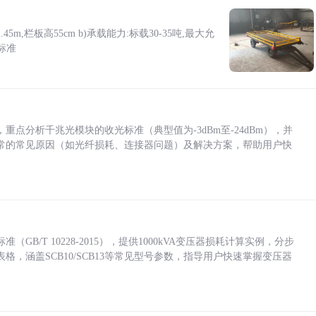
5m,栏板高55cm b)承载能力:标载30-35吨,最大允
标准
点分析千兆光模块的收光标准（典型值为-3dBm至-24dBm），并
常的常见原因（如光纤损耗、连接器问题）及解决方案，帮助用户快
/T 10228-2015），提供1000kVA变压器损耗计算实例，分步
，涵盖SCB10/SCB13等常见型号参数，指导用户快速掌握变压器