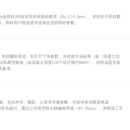
砂200目对应的表面粗糙度（Ra 3.2-6.3μm），并对比不同目数
业实践，帮助用户根据需求选择合适的喷砂参数。
力，包括螺杆直径、钻孔尺寸等参数，并依据专业标准（如《混凝土结
方法和典型数值（如混凝土强度C30下设计值约80kN）。内容涵盖安装
员参考。
底孔计算，包括外径、螺距、公差等关键参数，并提供专业数据来源
孔尺寸的常见疑问，通过公式推导给出精确推荐值（Φ5.18mm），并附加工艺