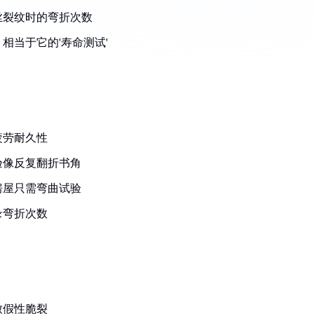
丝裂纹时的弯折次数
相当于它的'寿命测试'
疲劳耐久性
验像反复翻折书角
房屋只需弯曲试验
录弯折次数
致假性脆裂