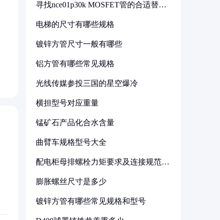
寻找nce01p30k MOSFET管的合适替代
型号
电梯的尺寸有哪些规格
镀锌方管尺寸一般有哪些
铝方管有哪些常见规格
光线传媒参投三国的星空爆冷
横担型号对应重量
锰矿石产品化合水含量
曲臂车规格型号大全
配电柜母排螺栓力矩要求及连接规范详
解
膨胀螺丝尺寸是多少
镀锌方管有哪些常见规格和型号