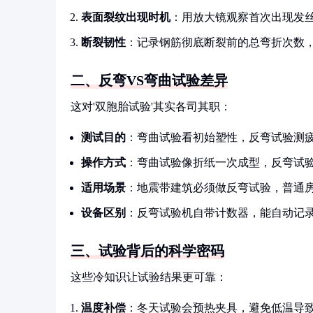
表面裂纹出现时机
：用放大镜观察首次出现发
断裂韧性
：记录钢筋彻底断裂前的总弯折次数，
二、反弯VS弯曲试验差异
这对'双胞胎试验'其实各司其职：
测试目的
：弯曲试验看初始塑性，反弯试验测
操作方式
：弯曲试验像折纸一次成型，反弯试
适用场景
：地震带建筑必须做反弯试验，普通
设备区别
：反弯试验机自带计数器，能自动记
三、试验背后的科学密码
这些冷知识让试验结果更可靠：
温度补偿
：冬天试验会预热夹具，避免低温导