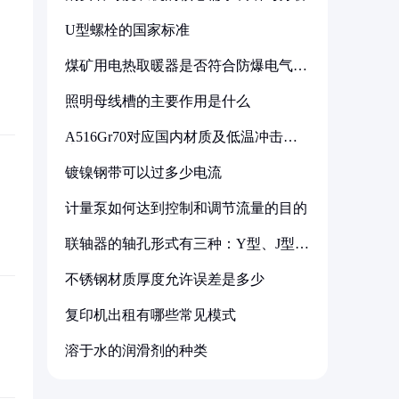
U型螺栓的国家标准
煤矿用电热取暖器是否符合防爆电气设
备标准
照明母线槽的主要作用是什么
A516Gr70对应国内材质及低温冲击要
求解析
镀镍钢带可以过多少电流
计量泵如何达到控制和调节流量的目的
联轴器的轴孔形式有三种：Y型、J型、
Z型
不锈钢材质厚度允许误差是多少
复印机出租有哪些常见模式
溶于水的润滑剂的种类