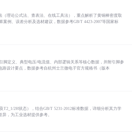
法（理论公式法、查表法、在线工具法），重点解析了黄铜棒密度取
计算案例、误差分析及选材建议，数据参考GB/T 4423-2007等国家标
括各引脚定义、典型电压/电流值、内部逻辑关系等核心数据，并附引脚参
电路设计要点，数据参考自杭州士兰微电子官方规格书（版本
_1/2H状态），结合GB/T 5231-2012标准数据，详细分析其力学
差异，为工业选材提供参考。