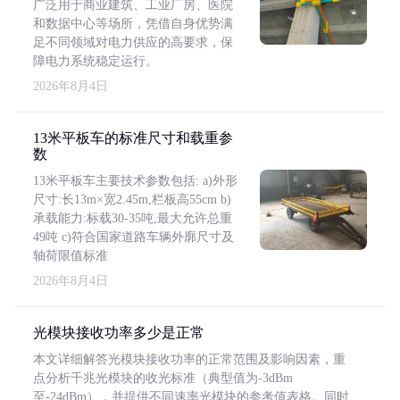
广泛用于商业建筑、工业厂房、医院
和数据中心等场所，凭借自身优势满
足不同领域对电力供应的高要求，保
障电力系统稳定运行。
2026年8月4日
13米平板车的标准尺寸和载重参
数
13米平板车主要技术参数包括: a)外形
尺寸:长13m×宽2.45m,栏板高55cm b)
承载能力:标载30-35吨,最大允许总重
49吨 c)符合国家道路车辆外廓尺寸及
轴荷限值标准
2026年8月4日
光模块接收功率多少是正常
本文详细解答光模块接收功率的正常范围及影响因素，重
点分析千兆光模块的收光标准（典型值为-3dBm
至-24dBm），并提供不同速率光模块的参考值表格。同时