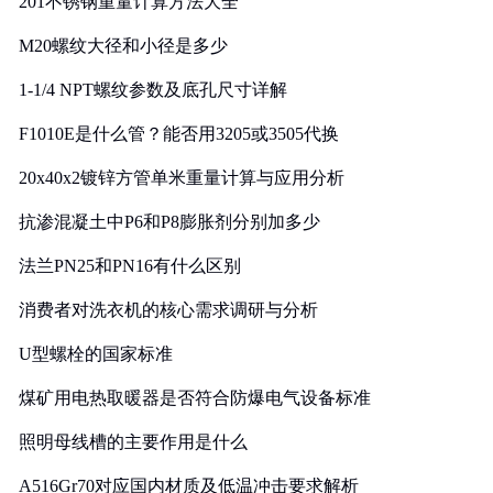
201不锈钢重量计算方法大全
M20螺纹大径和小径是多少
1-1/4 NPT螺纹参数及底孔尺寸详解
F1010E是什么管？能否用3205或3505代换
20x40x2镀锌方管单米重量计算与应用分析
抗渗混凝土中P6和P8膨胀剂分别加多少
法兰PN25和PN16有什么区别
消费者对洗衣机的核心需求调研与分析
U型螺栓的国家标准
煤矿用电热取暖器是否符合防爆电气设备标准
照明母线槽的主要作用是什么
A516Gr70对应国内材质及低温冲击要求解析