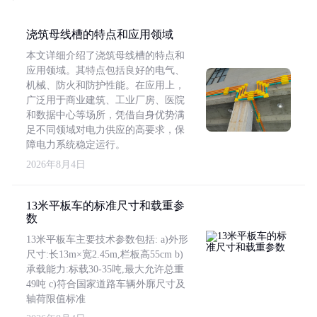
浇筑母线槽的特点和应用领域
本文详细介绍了浇筑母线槽的特点和
应用领域。其特点包括良好的电气、
机械、防火和防护性能。在应用上，
广泛用于商业建筑、工业厂房、医院
和数据中心等场所，凭借自身优势满
足不同领域对电力供应的高要求，保
障电力系统稳定运行。
2026年8月4日
13米平板车的标准尺寸和载重参
数
13米平板车主要技术参数包括: a)外形
尺寸:长13m×宽2.45m,栏板高55cm b)
承载能力:标载30-35吨,最大允许总重
49吨 c)符合国家道路车辆外廓尺寸及
轴荷限值标准