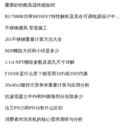
覆膜砂的耐高温性能如何
RU7088R功率MOSFET特性解析及其在可调电源设计中的
实践
不锈钢通风 管道施工
201不锈钢重量计算方法大全
M20螺纹大径和小径是多少
1-1/4 NPT螺纹参数及底孔尺寸详解
F1010E是什么管？能否用3205或3505代换
20x40x2镀锌方管单米重量计算与应用分析
抗渗混凝土中P6和P8膨胀剂分别加多少
法兰PN25和PN16有什么区别
消费者对洗衣机的核心需求调研与分析