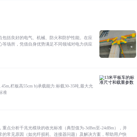
点包括良好的电气、机械、防火和防护性能。在应
心等场所，凭借自身优势满足不同领域对电力供应
5m,栏板高55cm b)承载能力:标载30-35吨,最大允
标准
点分析千兆光模块的收光标准（典型值为-3dBm至-24dBm），并
常的常见原因（如光纤损耗、连接器问题）及解决方案，帮助用户快