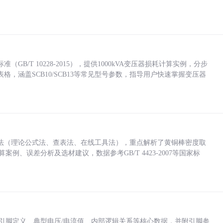
/T 10228-2015），提供1000kVA变压器损耗计算实例，分步
，涵盖SCB10/SCB13等常见型号参数，指导用户快速掌握变压器
法（理论公式法、查表法、在线工具法），重点解析了黄铜棒密度取
计算案例、误差分析及选材建议，数据参考GB/T 4423-2007等国家标
括各引脚定义、典型电压/电流值、内部逻辑关系等核心数据，并附引脚参