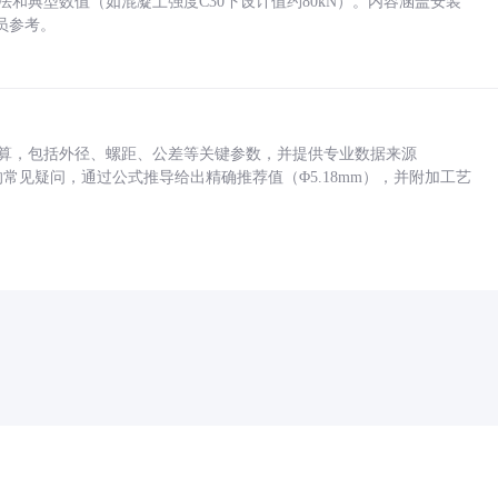
方法和典型数值（如混凝土强度C30下设计值约80kN）。内容涵盖安装
员参考。
底孔计算，包括外径、螺距、公差等关键参数，并提供专业数据来源
孔尺寸的常见疑问，通过公式推导给出精确推荐值（Φ5.18mm），并附加工艺