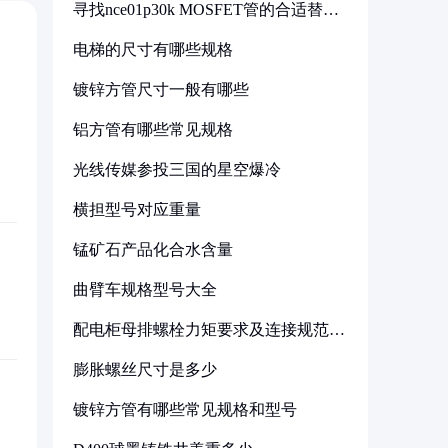
寻找nce01p30k MOSFET管的合适替代
型号
电梯的尺寸有哪些规格
镀锌方管尺寸一般有哪些
铝方管有哪些常见规格
光线传媒参投三国的星空爆冷
横担型号对应重量
锰矿石产品化合水含量
曲臂车规格型号大全
配电柜母排螺栓力矩要求及连接规范详
解
膨胀螺丝尺寸是多少
镀锌方管有哪些常见规格和型号