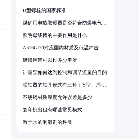
U型螺栓的国家标准
煤矿用电热取暖器是否符合防爆电气设
备标准
照明母线槽的主要作用是什么
A516Gr70对应国内材质及低温冲击要
求解析
镀镍钢带可以过多少电流
计量泵如何达到控制和调节流量的目的
联轴器的轴孔形式有三种：Y型、J型、
Z型
不锈钢材质厚度允许误差是多少
复印机出租有哪些常见模式
溶于水的润滑剂的种类