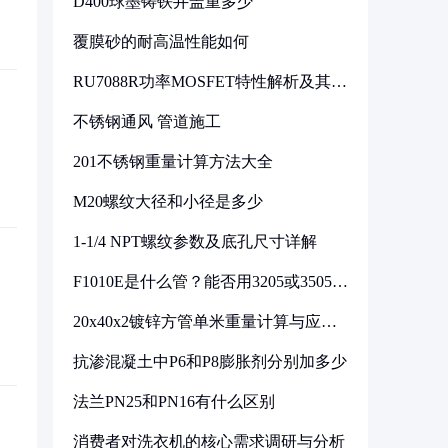
D400球墨铸铁井盖重多少
覆膜砂的耐高温性能如何
RU7088R功率MOSFET特性解析及其在
可调电源设计中的实践
不锈钢通风 管道施工
201不锈钢重量计算方法大全
M20螺纹大径和小径是多少
1-1/4 NPT螺纹参数及底孔尺寸详解
F1010E是什么管？能否用3205或3505代
换
20x40x2镀锌方管单米重量计算与应用
分析
抗渗混凝土中P6和P8膨胀剂分别加多少
法兰PN25和PN16有什么区别
消费者对洗衣机的核心需求调研与分析