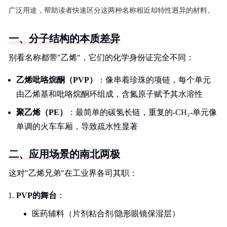
广泛用途，帮助读者快速区分这两种名称相近却特性迥异的材料。
一、分子结构的本质差异
别看名称都带"乙烯"，它们的化学身份证完全不同：
乙烯吡咯烷酮（PVP）
：像串着珍珠的项链，每个单元
由乙烯基和吡咯烷酮环组成，含氮原子赋予其水溶性
聚乙烯（PE）
：最简单的碳氢长链，重复的-CH₂-单元像
单调的火车车厢，导致疏水性显著
二、应用场景的南北两极
这对"乙烯兄弟"在工业界各司其职：
PVP的舞台
：
医药辅料（片剂粘合剂/隐形眼镜保湿层）