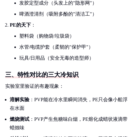
发胶定型成分（头发上的"隐形网"）
啤酒澄清剂（吸附多酚的"清洁工"）
PE的天下
：
塑料袋（购物袋/垃圾袋）
水管/电缆护套（柔韧的"保护甲"）
玩具/日用品（安全无毒的造型师）
三、特性对比的三大冷知识
实验室里验证的有趣现象：
溶解实验
：PVP能在冷水里瞬间消失，PE只会像小船浮
在水面
燃烧测试
：PVP产生焦糖味白烟，PE熔化成蜡状液滴带
蜡烛味