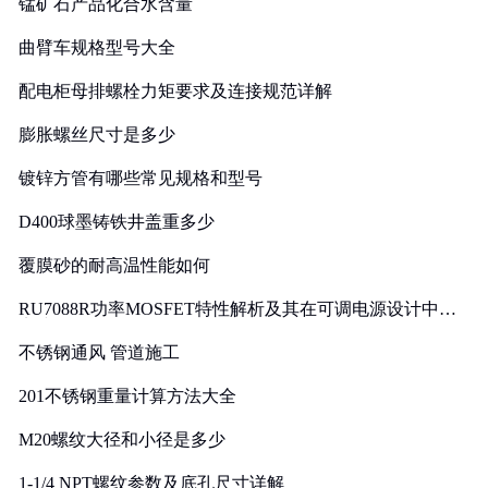
锰矿石产品化合水含量
曲臂车规格型号大全
配电柜母排螺栓力矩要求及连接规范详解
膨胀螺丝尺寸是多少
镀锌方管有哪些常见规格和型号
D400球墨铸铁井盖重多少
覆膜砂的耐高温性能如何
RU7088R功率MOSFET特性解析及其在可调电源设计中的
实践
不锈钢通风 管道施工
201不锈钢重量计算方法大全
M20螺纹大径和小径是多少
1-1/4 NPT螺纹参数及底孔尺寸详解