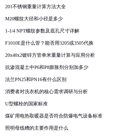
201不锈钢重量计算方法大全
M20螺纹大径和小径是多少
1-1/4 NPT螺纹参数及底孔尺寸详解
F1010E是什么管？能否用3205或3505代换
20x40x2镀锌方管单米重量计算与应用分析
抗渗混凝土中P6和P8膨胀剂分别加多少
法兰PN25和PN16有什么区别
消费者对洗衣机的核心需求调研与分析
U型螺栓的国家标准
煤矿用电热取暖器是否符合防爆电气设备标准
照明母线槽的主要作用是什么