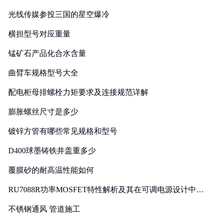
光线传媒参投三国的星空爆冷
横担型号对应重量
锰矿石产品化合水含量
曲臂车规格型号大全
配电柜母排螺栓力矩要求及连接规范详解
膨胀螺丝尺寸是多少
镀锌方管有哪些常见规格和型号
D400球墨铸铁井盖重多少
覆膜砂的耐高温性能如何
RU7088R功率MOSFET特性解析及其在可调电源设计中的
实践
不锈钢通风 管道施工