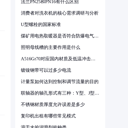
法兰PN25和PN16有什么区别
消费者对洗衣机的核心需求调研与分析
U型螺栓的国家标准
煤矿用电热取暖器是否符合防爆电气设
备标准
照明母线槽的主要作用是什么
A516Gr70对应国内材质及低温冲击要
求解析
镀镍钢带可以过多少电流
计量泵如何达到控制和调节流量的目的
联轴器的轴孔形式有三种：Y型、J型、
Z型
不锈钢材质厚度允许误差是多少
复印机出租有哪些常见模式
溶于水的润滑剂的种类