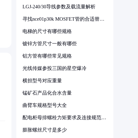
LGJ-240/30导线参数及载流量解析
寻找nce01p30k MOSFET管的合适替代
型号
电梯的尺寸有哪些规格
镀锌方管尺寸一般有哪些
铝方管有哪些常见规格
光线传媒参投三国的星空爆冷
横担型号对应重量
锰矿石产品化合水含量
曲臂车规格型号大全
配电柜母排螺栓力矩要求及连接规范详
解
膨胀螺丝尺寸是多少