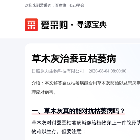
欢迎来到爱采购，百度旗下B2B平台
寻源宝典
草木灰治蚕豆枯萎病
日照原力生物科技有限公司
·
2026-08-04 08:00:00
介绍：
本文解答蚕豆枯萎病能否用草木灰防治以及患病
理应对病害。
一、草木灰真的能对抗枯萎病吗？
草木灰对付蚕豆枯萎病就像给植物穿上一件隐形防
物难以生存。但要注意：