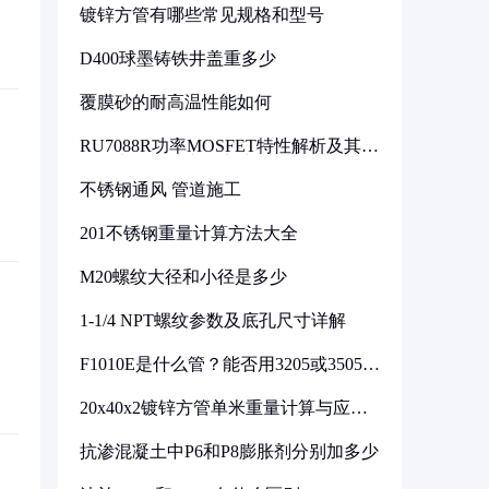
镀锌方管有哪些常见规格和型号
D400球墨铸铁井盖重多少
覆膜砂的耐高温性能如何
RU7088R功率MOSFET特性解析及其在
可调电源设计中的实践
不锈钢通风 管道施工
201不锈钢重量计算方法大全
M20螺纹大径和小径是多少
1-1/4 NPT螺纹参数及底孔尺寸详解
F1010E是什么管？能否用3205或3505代
换
20x40x2镀锌方管单米重量计算与应用
分析
抗渗混凝土中P6和P8膨胀剂分别加多少