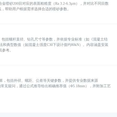
砂200目对应的表面粗糙度（Ra 3.2-6.3μm），并对比不同目数
业实践，帮助用户根据需求选择合适的喷砂参数。
力，包括螺杆直径、钻孔尺寸等参数，并依据专业标准（如《混凝土结
方法和典型数值（如混凝土强度C30下设计值约80kN）。内容涵盖安装
员参考。
底孔计算，包括外径、螺距、公差等关键参数，并提供专业数据来源
孔尺寸的常见疑问，通过公式推导给出精确推荐值（Φ5.18mm），并附加工艺