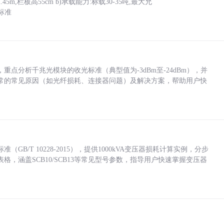
5m,栏板高55cm b)承载能力:标载30-35吨,最大允
标准
点分析千兆光模块的收光标准（典型值为-3dBm至-24dBm），并
常的常见原因（如光纤损耗、连接器问题）及解决方案，帮助用户快
/T 10228-2015），提供1000kVA变压器损耗计算实例，分步
，涵盖SCB10/SCB13等常见型号参数，指导用户快速掌握变压器