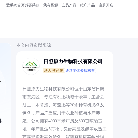
爱采购首页
我要采购
我有货源
会员产品
推广产品
注册开店
本文内容贡献来源：
日照原力生物科技有限公司
法人:李尚俐
通过主体资质核查
合
日照原力生物科技有限公司位于山东省日照
市东港区，专注有机肥领域十余年，主营豆
油土、木薯渣、海藻肥等20余种有机肥料及
饲料，产品广泛应用于农业种植与水产养
生
殖。公司拥有4000平米厂房及300亩晾晒基
地，年产量达5万吨，凭借高温发酵等成熟工
艺实现资源高效转化，深耕有机废弃物处理