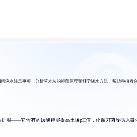
期间浇水注意事项，分析草木灰的抑菌原理和科学浇水方法，帮助种植者
护服——它含有的碳酸钾能提高土壤pH值，让镰刀菌等病原微