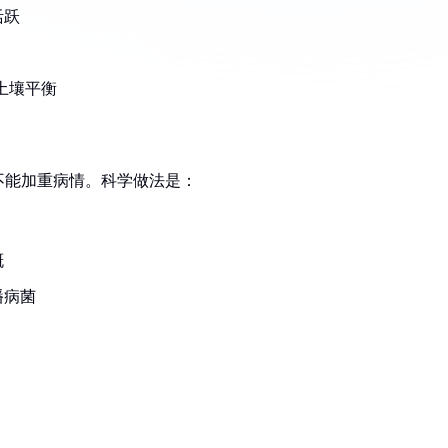
活跃
坏土壤平衡
不能加重病情。科学做法是：
溉
播病菌
：