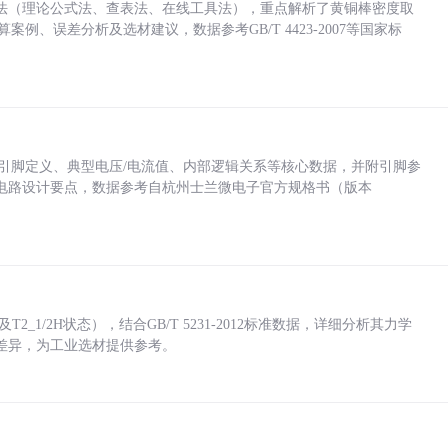
法（理论公式法、查表法、在线工具法），重点解析了黄铜棒密度取
计算案例、误差分析及选材建议，数据参考GB/T 4423-2007等国家标
括各引脚定义、典型电压/电流值、内部逻辑关系等核心数据，并附引脚参
电路设计要点，数据参考自杭州士兰微电子官方规格书（版本
_1/2H状态），结合GB/T 5231-2012标准数据，详细分析其力学
差异，为工业选材提供参考。