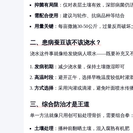
抑菌有局限
：仅对表层土壤有效，深部病菌仍
需配合使用
：建议与轮作、抗病品种等结合
用量关键
：每亩撒施30-50公斤，过量反而破
二、患病蚕豆该不该浇水？
浇水这件事就像给发烧病人喂水——既要补充又
发病初期
：减少浇水量，保持土壤微湿即可
高温时段
：避开正午，选择早晚温度较低时灌
方式选择
：采用沟灌或滴灌，避免叶面喷水传
三、综合防治才是王道
单一方法就像只用创可贴处理骨折，需要组合拳
土壤处理
：播种前翻晒土壤，混入腐熟有机肥