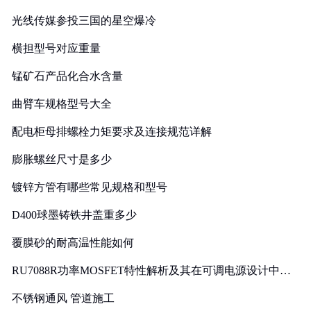
光线传媒参投三国的星空爆冷
横担型号对应重量
锰矿石产品化合水含量
曲臂车规格型号大全
配电柜母排螺栓力矩要求及连接规范详解
膨胀螺丝尺寸是多少
镀锌方管有哪些常见规格和型号
D400球墨铸铁井盖重多少
覆膜砂的耐高温性能如何
RU7088R功率MOSFET特性解析及其在可调电源设计中的
实践
不锈钢通风 管道施工