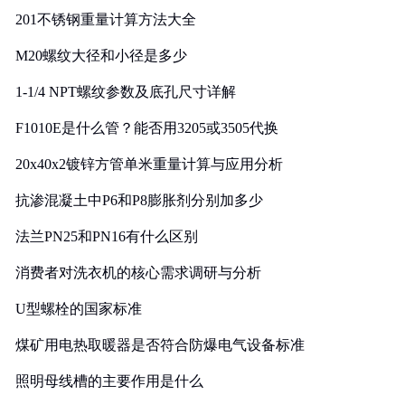
201不锈钢重量计算方法大全
M20螺纹大径和小径是多少
1-1/4 NPT螺纹参数及底孔尺寸详解
F1010E是什么管？能否用3205或3505代换
20x40x2镀锌方管单米重量计算与应用分析
抗渗混凝土中P6和P8膨胀剂分别加多少
法兰PN25和PN16有什么区别
消费者对洗衣机的核心需求调研与分析
U型螺栓的国家标准
煤矿用电热取暖器是否符合防爆电气设备标准
照明母线槽的主要作用是什么