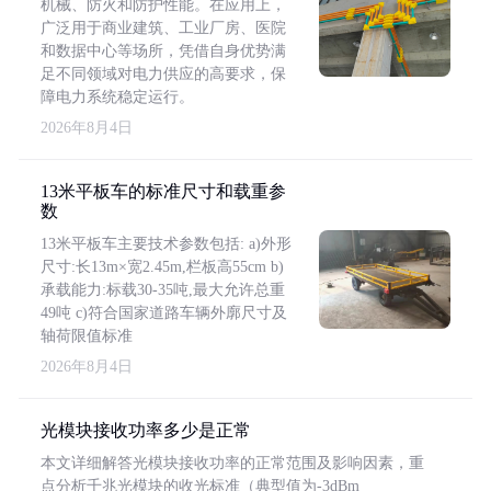
机械、防火和防护性能。在应用上，
广泛用于商业建筑、工业厂房、医院
和数据中心等场所，凭借自身优势满
足不同领域对电力供应的高要求，保
障电力系统稳定运行。
2026年8月4日
13米平板车的标准尺寸和载重参
数
13米平板车主要技术参数包括: a)外形
尺寸:长13m×宽2.45m,栏板高55cm b)
承载能力:标载30-35吨,最大允许总重
49吨 c)符合国家道路车辆外廓尺寸及
轴荷限值标准
2026年8月4日
光模块接收功率多少是正常
本文详细解答光模块接收功率的正常范围及影响因素，重
点分析千兆光模块的收光标准（典型值为-3dBm