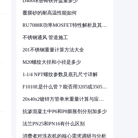
D400球墨铸铁井盖重多少
覆膜砂的耐高温性能如何
RU7088R功率MOSFET特性解析及其在
可调电源设计中的实践
不锈钢通风 管道施工
201不锈钢重量计算方法大全
M20螺纹大径和小径是多少
1-1/4 NPT螺纹参数及底孔尺寸详解
F1010E是什么管？能否用3205或3505代
换
20x40x2镀锌方管单米重量计算与应用
分析
抗渗混凝土中P6和P8膨胀剂分别加多少
法兰PN25和PN16有什么区别
消费者对洗衣机的核心需求调研与分析