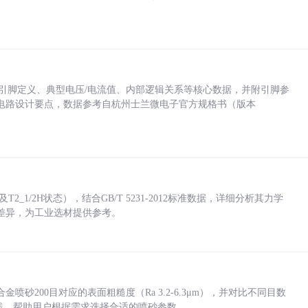
括各引脚定义、典型电压/电流值、内部逻辑关系等核心数据，并附引脚参
电路设计要点，数据参考自杭州士兰微电子官方规格书（版本
_1/2H状态），结合GB/T 5231-2012标准数据，详细分析其力学
差异，为工业选材提供参考。
砂200目对应的表面粗糙度（Ra 3.2-6.3μm），并对比不同目数
业实践，帮助用户根据需求选择合适的喷砂参数。