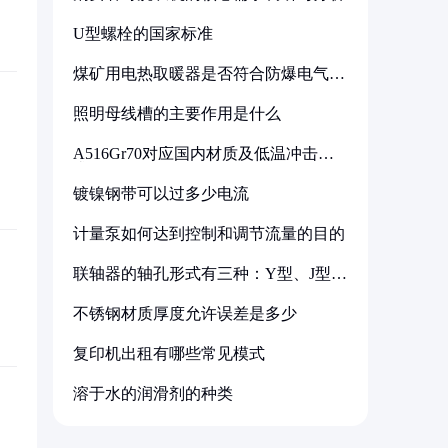
U型螺栓的国家标准
煤矿用电热取暖器是否符合防爆电气设
备标准
照明母线槽的主要作用是什么
A516Gr70对应国内材质及低温冲击要
求解析
镀镍钢带可以过多少电流
计量泵如何达到控制和调节流量的目的
联轴器的轴孔形式有三种：Y型、J型、
Z型
不锈钢材质厚度允许误差是多少
复印机出租有哪些常见模式
溶于水的润滑剂的种类