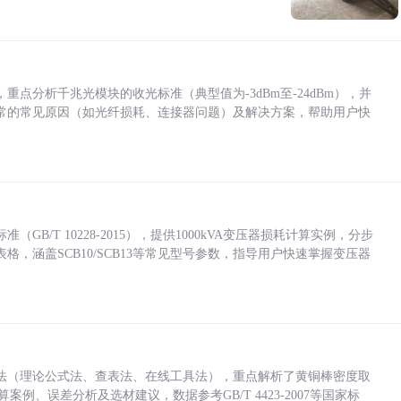
点分析千兆光模块的收光标准（典型值为-3dBm至-24dBm），并
常的常见原因（如光纤损耗、连接器问题）及解决方案，帮助用户快
/T 10228-2015），提供1000kVA变压器损耗计算实例，分步
，涵盖SCB10/SCB13等常见型号参数，指导用户快速掌握变压器
法（理论公式法、查表法、在线工具法），重点解析了黄铜棒密度取
计算案例、误差分析及选材建议，数据参考GB/T 4423-2007等国家标