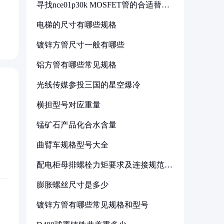
寻找nce01p30k MOSFET管的合适替代
型号
电梯的尺寸有哪些规格
镀锌方管尺寸一般有哪些
铝方管有哪些常见规格
光线传媒参投三国的星空爆冷
横担型号对应重量
锰矿石产品化合水含量
曲臂车规格型号大全
配电柜母排螺栓力矩要求及连接规范详
解
膨胀螺丝尺寸是多少
镀锌方管有哪些常见规格和型号