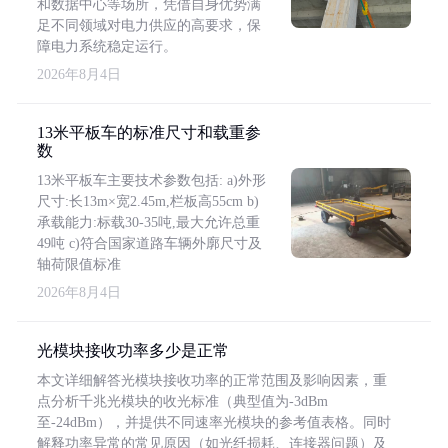
和数据中心等场所，凭借自身优势满
足不同领域对电力供应的高要求，保
障电力系统稳定运行。
2026年8月4日
13米平板车的标准尺寸和载重参
数
13米平板车主要技术参数包括: a)外形
尺寸:长13m×宽2.45m,栏板高55cm b)
承载能力:标载30-35吨,最大允许总重
49吨 c)符合国家道路车辆外廓尺寸及
轴荷限值标准
2026年8月4日
光模块接收功率多少是正常
本文详细解答光模块接收功率的正常范围及影响因素，重
点分析千兆光模块的收光标准（典型值为-3dBm
至-24dBm），并提供不同速率光模块的参考值表格。同时
解释功率异常的常见原因（如光纤损耗、连接器问题）及