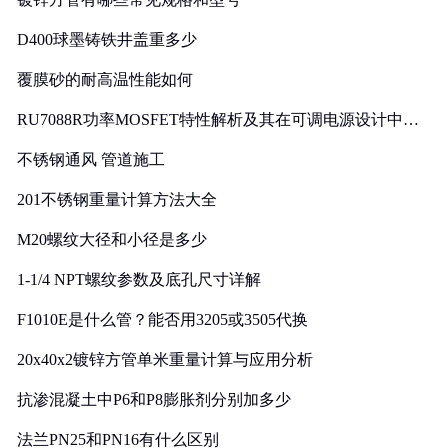
D400球墨铸铁井盖重多少
覆膜砂的耐高温性能如何
RU7088R功率MOSFET特性解析及其在可调电源设计中的
实践
不锈钢通风 管道施工
201不锈钢重量计算方法大全
M20螺纹大径和小径是多少
1-1/4 NPT螺纹参数及底孔尺寸详解
F1010E是什么管？能否用3205或3505代换
20x40x2镀锌方管单米重量计算与应用分析
抗渗混凝土中P6和P8膨胀剂分别加多少
法兰PN25和PN16有什么区别