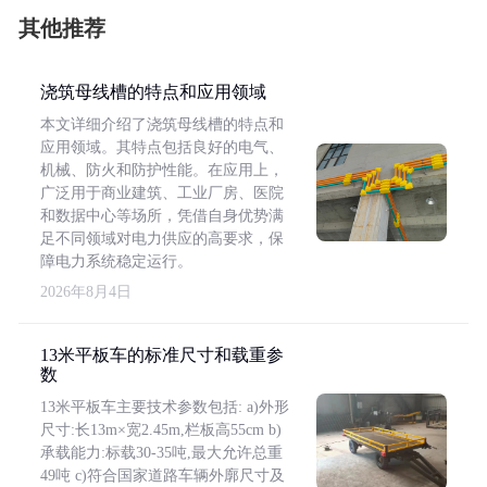
其他推荐
浇筑母线槽的特点和应用领域
本文详细介绍了浇筑母线槽的特点和
应用领域。其特点包括良好的电气、
机械、防火和防护性能。在应用上，
广泛用于商业建筑、工业厂房、医院
和数据中心等场所，凭借自身优势满
足不同领域对电力供应的高要求，保
障电力系统稳定运行。
2026年8月4日
13米平板车的标准尺寸和载重参
数
13米平板车主要技术参数包括: a)外形
尺寸:长13m×宽2.45m,栏板高55cm b)
承载能力:标载30-35吨,最大允许总重
49吨 c)符合国家道路车辆外廓尺寸及