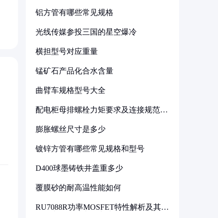
铝方管有哪些常见规格
光线传媒参投三国的星空爆冷
横担型号对应重量
锰矿石产品化合水含量
曲臂车规格型号大全
配电柜母排螺栓力矩要求及连接规范详
解
膨胀螺丝尺寸是多少
镀锌方管有哪些常见规格和型号
D400球墨铸铁井盖重多少
覆膜砂的耐高温性能如何
RU7088R功率MOSFET特性解析及其在
可调电源设计中的实践