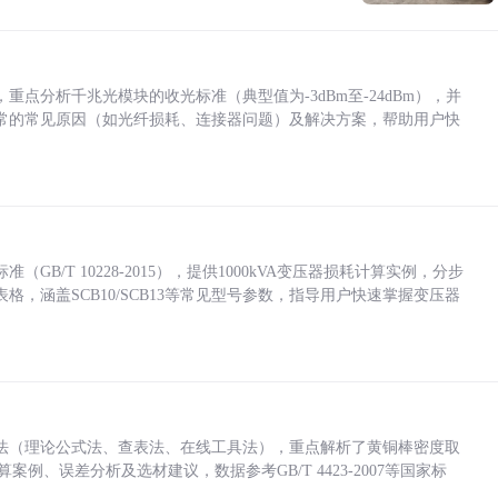
点分析千兆光模块的收光标准（典型值为-3dBm至-24dBm），并
常的常见原因（如光纤损耗、连接器问题）及解决方案，帮助用户快
/T 10228-2015），提供1000kVA变压器损耗计算实例，分步
，涵盖SCB10/SCB13等常见型号参数，指导用户快速掌握变压器
法（理论公式法、查表法、在线工具法），重点解析了黄铜棒密度取
计算案例、误差分析及选材建议，数据参考GB/T 4423-2007等国家标