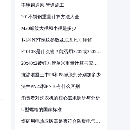
不锈钢通风 管道施工
201不锈钢重量计算方法大全
M20螺纹大径和小径是多少
1-1/4 NPT螺纹参数及底孔尺寸详解
F1010E是什么管？能否用3205或3505代
换
20x40x2镀锌方管单米重量计算与应用
分析
抗渗混凝土中P6和P8膨胀剂分别加多少
法兰PN25和PN16有什么区别
消费者对洗衣机的核心需求调研与分析
U型螺栓的国家标准
煤矿用电热取暖器是否符合防爆电气设
备标准