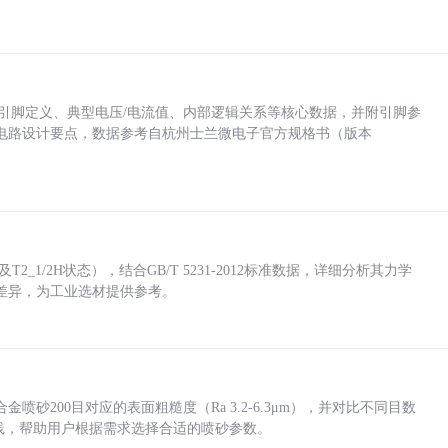
括各引脚定义、典型电压/电流值、内部逻辑关系等核心数据，并附引脚参
电路设计要点，数据参考自杭州士兰微电子官方规格书（版本
_1/2H状态），结合GB/T 5231-2012标准数据，详细分析其力学
差异，为工业选材提供参考。
砂200目对应的表面粗糙度（Ra 3.2-6.3μm），并对比不同目数
业实践，帮助用户根据需求选择合适的喷砂参数。