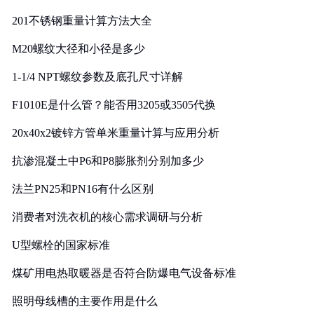
201不锈钢重量计算方法大全
M20螺纹大径和小径是多少
1-1/4 NPT螺纹参数及底孔尺寸详解
F1010E是什么管？能否用3205或3505代换
20x40x2镀锌方管单米重量计算与应用分析
抗渗混凝土中P6和P8膨胀剂分别加多少
法兰PN25和PN16有什么区别
消费者对洗衣机的核心需求调研与分析
U型螺栓的国家标准
煤矿用电热取暖器是否符合防爆电气设备标准
照明母线槽的主要作用是什么