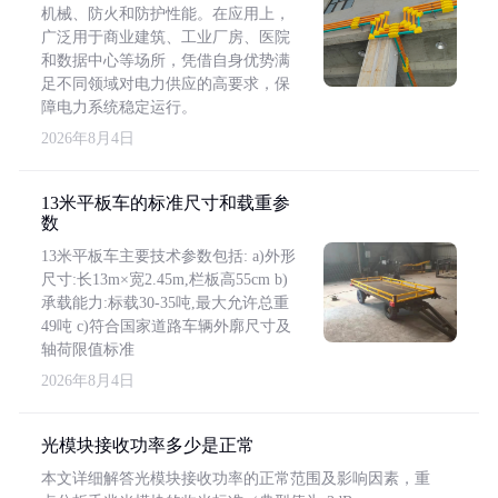
机械、防火和防护性能。在应用上，
广泛用于商业建筑、工业厂房、医院
和数据中心等场所，凭借自身优势满
足不同领域对电力供应的高要求，保
障电力系统稳定运行。
2026年8月4日
13米平板车的标准尺寸和载重参
数
13米平板车主要技术参数包括: a)外形
尺寸:长13m×宽2.45m,栏板高55cm b)
承载能力:标载30-35吨,最大允许总重
49吨 c)符合国家道路车辆外廓尺寸及
轴荷限值标准
2026年8月4日
光模块接收功率多少是正常
本文详细解答光模块接收功率的正常范围及影响因素，重