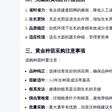
省时省力
：免去搭建遮阳网的麻烦，降低人工
生长更快
：充足光照促进光合作用，缩短生长
品质稳定
：自然环境下生长的黄精有效成分含
适应性强
：适合大面积露天种植，管理更简单
三、黄金种苗采购注意事项
选购种苗时要注意：
品种纯正
：选择信誉良好的供应商，确保品种
苗龄适中
：1-2年生种苗成活率最高
根系发达
：健康的根系是后期生长的关键
病虫害检查
：仔细检查叶片和根茎，避免带病
批量采购
：量大通常有优惠，但首次种植建议