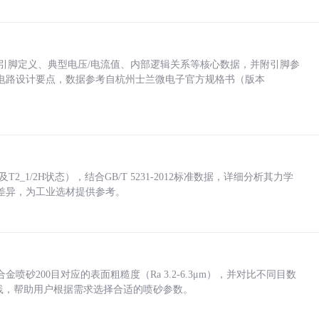
括各引脚定义、典型电压/电流值、内部逻辑关系等核心数据，并附引脚参
电路设计要点，数据参考自杭州士兰微电子官方规格书（版本
_1/2H状态），结合GB/T 5231-2012标准数据，详细分析其力学
差异，为工业选材提供参考。
砂200目对应的表面粗糙度（Ra 3.2-6.3μm），并对比不同目数
业实践，帮助用户根据需求选择合适的喷砂参数。