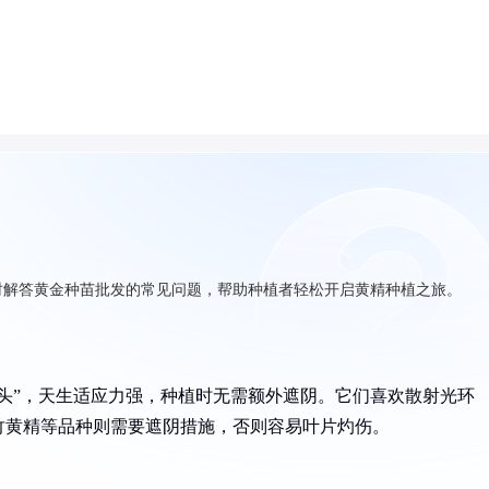
时解答黄金种苗批发的常见问题，帮助种植者轻松开启黄精种植之旅。
骨头”，天生适应力强，种植时无需额外遮阴。它们喜欢散射光环
竹黄精等品种则需要遮阴措施，否则容易叶片灼伤。