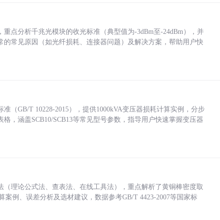
点分析千兆光模块的收光标准（典型值为-3dBm至-24dBm），并
常的常见原因（如光纤损耗、连接器问题）及解决方案，帮助用户快
/T 10228-2015），提供1000kVA变压器损耗计算实例，分步
，涵盖SCB10/SCB13等常见型号参数，指导用户快速掌握变压器
法（理论公式法、查表法、在线工具法），重点解析了黄铜棒密度取
计算案例、误差分析及选材建议，数据参考GB/T 4423-2007等国家标