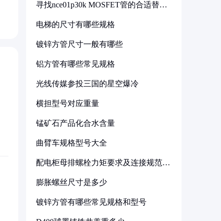
寻找nce01p30k MOSFET管的合适替代
型号
电梯的尺寸有哪些规格
镀锌方管尺寸一般有哪些
铝方管有哪些常见规格
光线传媒参投三国的星空爆冷
横担型号对应重量
锰矿石产品化合水含量
曲臂车规格型号大全
配电柜母排螺栓力矩要求及连接规范详
解
膨胀螺丝尺寸是多少
镀锌方管有哪些常见规格和型号