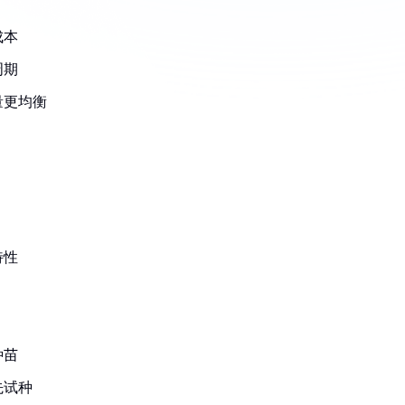
成本
周期
量更均衡
特性
种苗
先试种