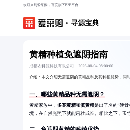
欢迎来到爱采购，百度旗下B2B平台
寻源宝典
黄精种植免遮阴指南
成都农科源科技有限公司
·
2026-08-04 08:00:00
介绍：
本文介绍无需遮阴的黄精品种及其种植优势，同
一、哪些黄精品种无需遮阴？
黄精家族中，
多花黄精
和
滇黄精
是出了名的“硬
境，在自然光照下就能茁壮成长。相比之下，玉
二、免遮阴黄精的种植优势