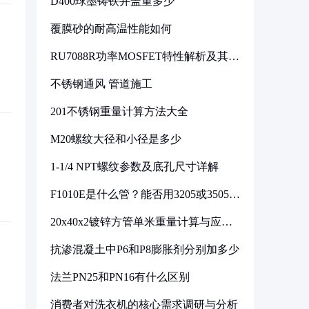
D400球墨铸铁井盖重多少
覆膜砂的耐高温性能如何
RU7088R功率MOSFET特性解析及其在
可调电源设计中的实践
不锈钢通风 管道施工
201不锈钢重量计算方法大全
M20螺纹大径和小径是多少
1-1/4 NPT螺纹参数及底孔尺寸详解
F1010E是什么管？能否用3205或3505代
换
20x40x2镀锌方管单米重量计算与应用
分析
抗渗混凝土中P6和P8膨胀剂分别加多少
法兰PN25和PN16有什么区别
消费者对洗衣机的核心需求调研与分析