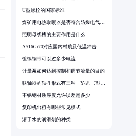
U型螺栓的国家标准
煤矿用电热取暖器是否符合防爆电气设
备标准
照明母线槽的主要作用是什么
A516Gr70对应国内材质及低温冲击要
求解析
镀镍钢带可以过多少电流
计量泵如何达到控制和调节流量的目的
联轴器的轴孔形式有三种：Y型、J型、
Z型
不锈钢材质厚度允许误差是多少
复印机出租有哪些常见模式
溶于水的润滑剂的种类