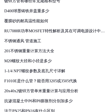
镀锌方管有哪些常见规格和型号
D400球墨铸铁井盖重多少
覆膜砂的耐高温性能如何
RU7088R功率MOSFET特性解析及其在可调电源设计中的
实践
不锈钢通风 管道施工
201不锈钢重量计算方法大全
M20螺纹大径和小径是多少
1-1/4 NPT螺纹参数及底孔尺寸详解
F1010E是什么管？能否用3205或3505代换
20x40x2镀锌方管单米重量计算与应用分析
抗渗混凝土中P6和P8膨胀剂分别加多少
法兰PN25和PN16有什么区别