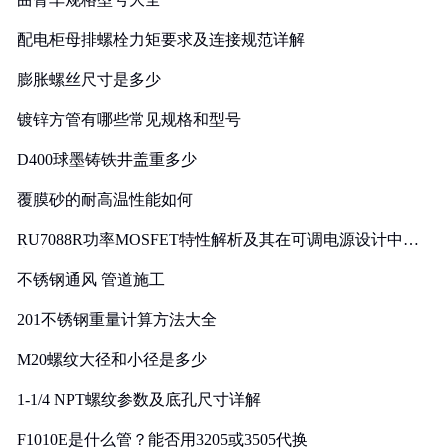
配电柜母排螺栓力矩要求及连接规范详解
膨胀螺丝尺寸是多少
镀锌方管有哪些常见规格和型号
D400球墨铸铁井盖重多少
覆膜砂的耐高温性能如何
RU7088R功率MOSFET特性解析及其在可调电源设计中的
实践
不锈钢通风 管道施工
201不锈钢重量计算方法大全
M20螺纹大径和小径是多少
1-1/4 NPT螺纹参数及底孔尺寸详解
F1010E是什么管？能否用3205或3505代换