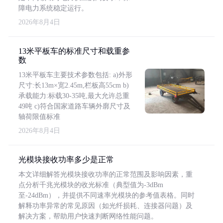
障电力系统稳定运行。
2026年8月4日
13米平板车的标准尺寸和载重参
数
13米平板车主要技术参数包括: a)外形
尺寸:长13m×宽2.45m,栏板高55cm b)
承载能力:标载30-35吨,最大允许总重
49吨 c)符合国家道路车辆外廓尺寸及
轴荷限值标准
2026年8月4日
光模块接收功率多少是正常
本文详细解答光模块接收功率的正常范围及影响因素，重
点分析千兆光模块的收光标准（典型值为-3dBm
至-24dBm），并提供不同速率光模块的参考值表格。同时
解释功率异常的常见原因（如光纤损耗、连接器问题）及
解决方案，帮助用户快速判断网络性能问题。