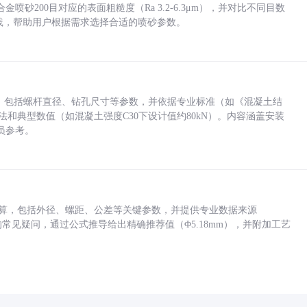
砂200目对应的表面粗糙度（Ra 3.2-6.3μm），并对比不同目数
业实践，帮助用户根据需求选择合适的喷砂参数。
力，包括螺杆直径、钻孔尺寸等参数，并依据专业标准（如《混凝土结
方法和典型数值（如混凝土强度C30下设计值约80kN）。内容涵盖安装
员参考。
底孔计算，包括外径、螺距、公差等关键参数，并提供专业数据来源
孔尺寸的常见疑问，通过公式推导给出精确推荐值（Φ5.18mm），并附加工艺