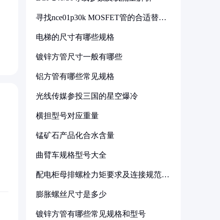
寻找nce01p30k MOSFET管的合适替代
型号
电梯的尺寸有哪些规格
镀锌方管尺寸一般有哪些
铝方管有哪些常见规格
光线传媒参投三国的星空爆冷
横担型号对应重量
锰矿石产品化合水含量
曲臂车规格型号大全
配电柜母排螺栓力矩要求及连接规范详
解
膨胀螺丝尺寸是多少
镀锌方管有哪些常见规格和型号