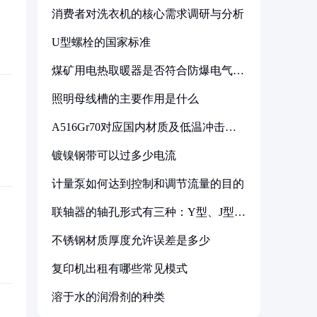
消费者对洗衣机的核心需求调研与分析
U型螺栓的国家标准
煤矿用电热取暖器是否符合防爆电气设
备标准
照明母线槽的主要作用是什么
A516Gr70对应国内材质及低温冲击要
求解析
镀镍钢带可以过多少电流
计量泵如何达到控制和调节流量的目的
联轴器的轴孔形式有三种：Y型、J型、
Z型
不锈钢材质厚度允许误差是多少
复印机出租有哪些常见模式
溶于水的润滑剂的种类