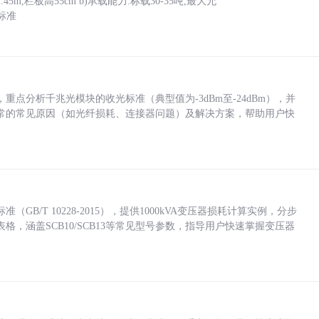
5m,栏板高55cm b)承载能力:标载30-35吨,最大允
标准
点分析千兆光模块的收光标准（典型值为-3dBm至-24dBm），并
常的常见原因（如光纤损耗、连接器问题）及解决方案，帮助用户快
/T 10228-2015），提供1000kVA变压器损耗计算实例，分步
，涵盖SCB10/SCB13等常见型号参数，指导用户快速掌握变压器