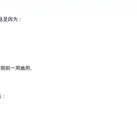
这是因为：
键期前一周施用。
点：