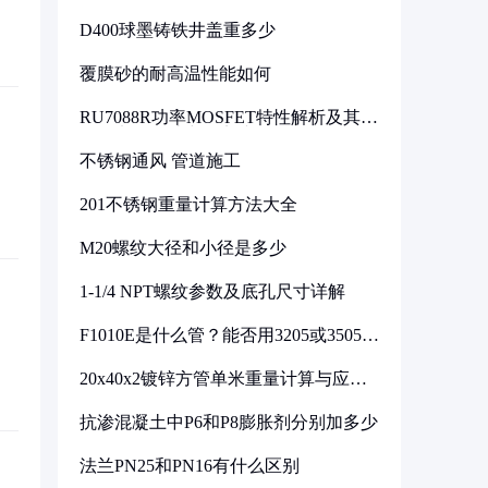
D400球墨铸铁井盖重多少
覆膜砂的耐高温性能如何
RU7088R功率MOSFET特性解析及其在
可调电源设计中的实践
不锈钢通风 管道施工
201不锈钢重量计算方法大全
M20螺纹大径和小径是多少
1-1/4 NPT螺纹参数及底孔尺寸详解
F1010E是什么管？能否用3205或3505代
换
20x40x2镀锌方管单米重量计算与应用
分析
抗渗混凝土中P6和P8膨胀剂分别加多少
法兰PN25和PN16有什么区别