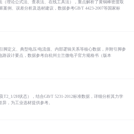
法（理论公式法、查表法、在线工具法），重点解析了黄铜棒密度取
计算案例、误差分析及选材建议，数据参考GB/T 4423-2007等国家标
括各引脚定义、典型电压/电流值、内部逻辑关系等核心数据，并附引脚参
电路设计要点，数据参考自杭州士兰微电子官方规格书（版本
_1/2H状态），结合GB/T 5231-2012标准数据，详细分析其力学
差异，为工业选材提供参考。