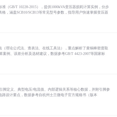
/T 10228-2015），提供1000kVA变压器损耗计算实例，分步
，涵盖SCB10/SCB13等常见型号参数，指导用户快速掌握变压器
法（理论公式法、查表法、在线工具法），重点解析了黄铜棒密度取
计算案例、误差分析及选材建议，数据参考GB/T 4423-2007等国家标
括各引脚定义、典型电压/电流值、内部逻辑关系等核心数据，并附引脚参
电路设计要点，数据参考自杭州士兰微电子官方规格书（版本