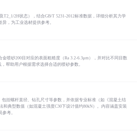
_1/2H状态），结合GB/T 5231-2012标准数据，详细分析其力学
差异，为工业选材提供参考。
砂200目对应的表面粗糙度（Ra 3.2-6.3μm），并对比不同目数
业实践，帮助用户根据需求选择合适的喷砂参数。
力，包括螺杆直径、钻孔尺寸等参数，并依据专业标准（如《混凝土结
方法和典型数值（如混凝土强度C30下设计值约80kN）。内容涵盖安装
员参考。