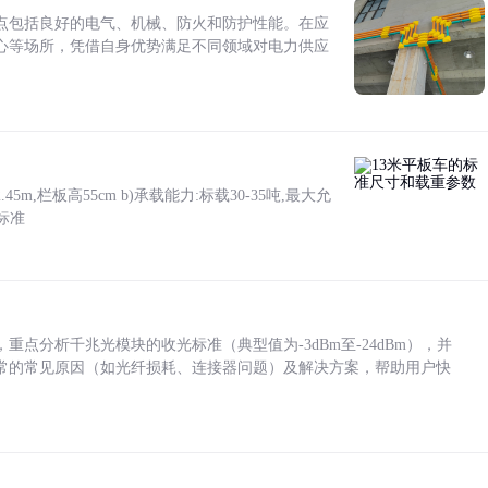
点包括良好的电气、机械、防火和防护性能。在应
心等场所，凭借自身优势满足不同领域对电力供应
5m,栏板高55cm b)承载能力:标载30-35吨,最大允
标准
点分析千兆光模块的收光标准（典型值为-3dBm至-24dBm），并
常的常见原因（如光纤损耗、连接器问题）及解决方案，帮助用户快