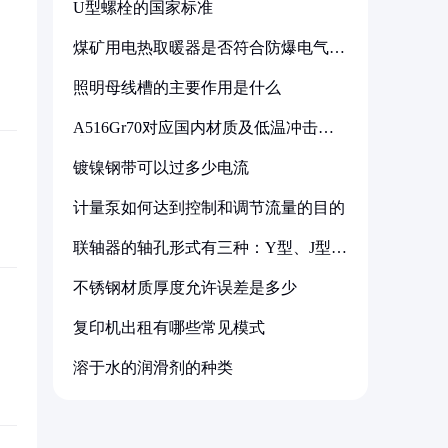
U型螺栓的国家标准
煤矿用电热取暖器是否符合防爆电气设
备标准
照明母线槽的主要作用是什么
A516Gr70对应国内材质及低温冲击要
求解析
镀镍钢带可以过多少电流
计量泵如何达到控制和调节流量的目的
联轴器的轴孔形式有三种：Y型、J型、
Z型
不锈钢材质厚度允许误差是多少
复印机出租有哪些常见模式
溶于水的润滑剂的种类