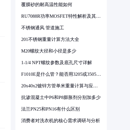
覆膜砂的耐高温性能如何
RU7088R功率MOSFET特性解析及其在
可调电源设计中的实践
不锈钢通风 管道施工
201不锈钢重量计算方法大全
M20螺纹大径和小径是多少
1-1/4 NPT螺纹参数及底孔尺寸详解
F1010E是什么管？能否用3205或3505代
换
20x40x2镀锌方管单米重量计算与应用
分析
抗渗混凝土中P6和P8膨胀剂分别加多少
法兰PN25和PN16有什么区别
消费者对洗衣机的核心需求调研与分析