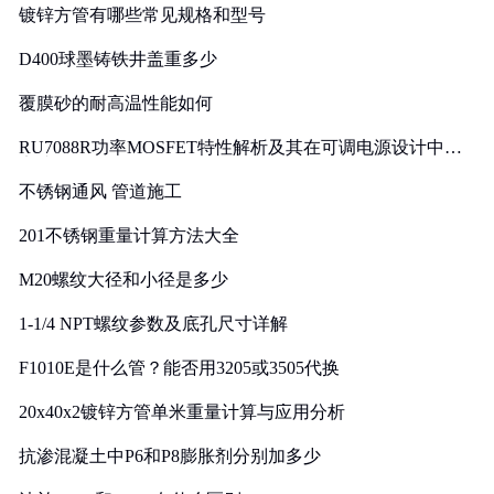
镀锌方管有哪些常见规格和型号
D400球墨铸铁井盖重多少
覆膜砂的耐高温性能如何
RU7088R功率MOSFET特性解析及其在可调电源设计中的
实践
不锈钢通风 管道施工
201不锈钢重量计算方法大全
M20螺纹大径和小径是多少
1-1/4 NPT螺纹参数及底孔尺寸详解
F1010E是什么管？能否用3205或3505代换
20x40x2镀锌方管单米重量计算与应用分析
抗渗混凝土中P6和P8膨胀剂分别加多少